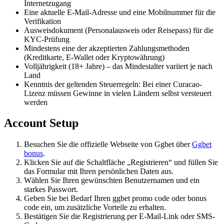
Internetzugang
Eine aktuelle E-Mail-Adresse und eine Mobilnummer für die
Verifikation
Ausweisdokument (Personalausweis oder Reisepass) für die
KYC-Prüfung
Mindestens eine der akzeptierten Zahlungsmethoden
(Kreditkarte, E-Wallet oder Kryptowährung)
Volljährigkeit (18+ Jahre) – das Mindestalter variiert je nach
Land
Kenntnis der geltenden Steuerregeln: Bei einer Curacao-
Lizenz müssen Gewinne in vielen Ländern selbst versteuert
werden
Account Setup
Besuchen Sie die offizielle Webseite von Ggbet über
Ggbet
bonus
.
Klicken Sie auf die Schaltfläche „Registrieren“ und füllen Sie
das Formular mit Ihren persönlichen Daten aus.
Wählen Sie Ihren gewünschten Benutzernamen und ein
starkes Passwort.
Geben Sie bei Bedarf Ihren ggbet promo code oder bonus
code ein, um zusätzliche Vorteile zu erhalten.
Bestätigen Sie die Registrierung per E-Mail-Link oder SMS-