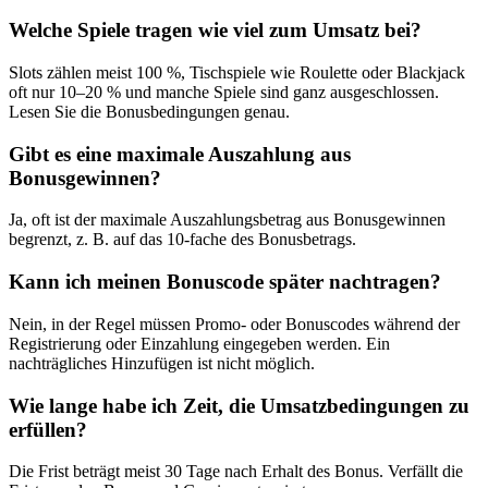
Welche Spiele tragen wie viel zum Umsatz bei?
Slots zählen meist 100 %, Tischspiele wie Roulette oder Blackjack
oft nur 10–20 % und manche Spiele sind ganz ausgeschlossen.
Lesen Sie die Bonusbedingungen genau.
Gibt es eine maximale Auszahlung aus
Bonusgewinnen?
Ja, oft ist der maximale Auszahlungsbetrag aus Bonusgewinnen
begrenzt, z. B. auf das 10-fache des Bonusbetrags.
Kann ich meinen Bonuscode später nachtragen?
Nein, in der Regel müssen Promo- oder Bonuscodes während der
Registrierung oder Einzahlung eingegeben werden. Ein
nachträgliches Hinzufügen ist nicht möglich.
Wie lange habe ich Zeit, die Umsatzbedingungen zu
erfüllen?
Die Frist beträgt meist 30 Tage nach Erhalt des Bonus. Verfällt die