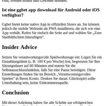
Frist, werden Bonus und Gewinne storniert.
Ist eine ggbet app download für Android oder iOS
verfügbar?
Ggbet bietet keine native App in offiziellen Stores an. Sie können
jedoch die mobile Webseite als PWA installieren, die sich wie eine
App verhält. Rufen Sie einfach die Seite auf und wählen Sie „Zum
Startbildschirm hinzufügen“.
Insider Advice
Setzen Sie verantwortungsvolle Spielwerkzeuge ein: Legen Sie ein
Einzahlungslimit (z. B. 100 € pro Woche) fest, begrenzen Sie Ihre
Sitzungsdauer auf 60 Minuten und nutzen Sie die
Selbstausschlussfunktion, falls Sie eine Pause benötigen. Diese
Einstellungen finden Sie im Bereich „Verantwortungsvolles
Spielen“ in Ihrem Konto. Denken Sie daran: Glücksspiel sollte
Unterhaltung sein, keine Einkommensquelle.
Conclusion
Mit dieser Anleitung haben Sie alle Schritte zur erfolgreichen