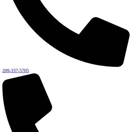
209-337-5705