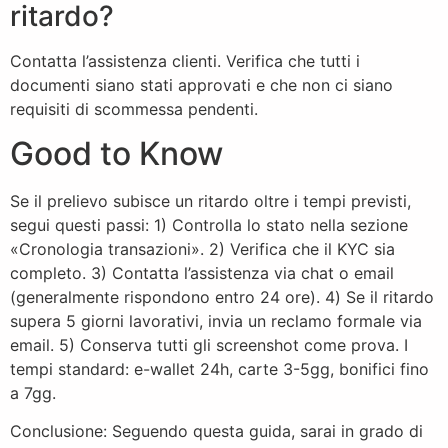
ritardo?
Contatta l’assistenza clienti. Verifica che tutti i
documenti siano stati approvati e che non ci siano
requisiti di scommessa pendenti.
Good to Know
Se il prelievo subisce un ritardo oltre i tempi previsti,
segui questi passi: 1) Controlla lo stato nella sezione
«Cronologia transazioni». 2) Verifica che il KYC sia
completo. 3) Contatta l’assistenza via chat o email
(generalmente rispondono entro 24 ore). 4) Se il ritardo
supera 5 giorni lavorativi, invia un reclamo formale via
email. 5) Conserva tutti gli screenshot come prova. I
tempi standard: e-wallet 24h, carte 3-5gg, bonifici fino
a 7gg.
Conclusione: Seguendo questa guida, sarai in grado di