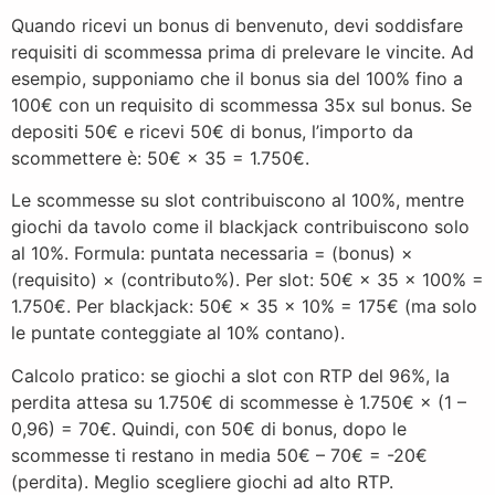
Quando ricevi un bonus di benvenuto, devi soddisfare
requisiti di scommessa prima di prelevare le vincite. Ad
esempio, supponiamo che il bonus sia del 100% fino a
100€ con un requisito di scommessa 35x sul bonus. Se
depositi 50€ e ricevi 50€ di bonus, l’importo da
scommettere è: 50€ × 35 = 1.750€.
Le scommesse su slot contribuiscono al 100%, mentre
giochi da tavolo come il blackjack contribuiscono solo
al 10%. Formula: puntata necessaria = (bonus) ×
(requisito) × (contributo%). Per slot: 50€ × 35 × 100% =
1.750€. Per blackjack: 50€ × 35 × 10% = 175€ (ma solo
le puntate conteggiate al 10% contano).
Calcolo pratico: se giochi a slot con RTP del 96%, la
perdita attesa su 1.750€ di scommesse è 1.750€ × (1 –
0,96) = 70€. Quindi, con 50€ di bonus, dopo le
scommesse ti restano in media 50€ – 70€ = -20€
(perdita). Meglio scegliere giochi ad alto RTP.