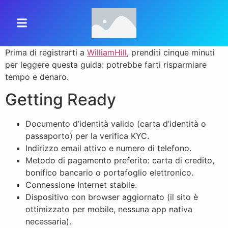
Prima di registrarti a
WilliamHill
, prenditi cinque minuti
per leggere questa guida: potrebbe farti risparmiare
tempo e denaro.
Getting Ready
Documento d’identità valido (carta d’identità o
passaporto) per la verifica KYC.
Indirizzo email attivo e numero di telefono.
Metodo di pagamento preferito: carta di credito,
bonifico bancario o portafoglio elettronico.
Connessione Internet stabile.
Dispositivo con browser aggiornato (il sito è
ottimizzato per mobile, nessuna app nativa
necessaria).