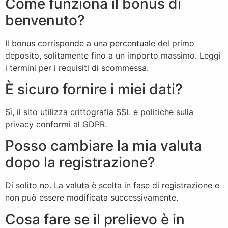
Come funziona il bonus di
benvenuto?
Il bonus corrisponde a una percentuale del primo
deposito, solitamente fino a un importo massimo. Leggi
i termini per i requisiti di scommessa.
È sicuro fornire i miei dati?
Sì, il sito utilizza crittografia SSL e politiche sulla
privacy conformi al GDPR.
Posso cambiare la mia valuta
dopo la registrazione?
Di solito no. La valuta è scelta in fase di registrazione e
non può essere modificata successivamente.
Cosa fare se il prelievo è in