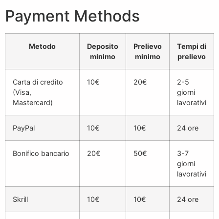
Payment Methods
Metodo
Deposito
Prelievo
Tempi di
minimo
minimo
prelievo
Carta di credito
10€
20€
2-5
(Visa,
giorni
Mastercard)
lavorativi
PayPal
10€
10€
24 ore
Bonifico bancario
20€
50€
3-7
giorni
lavorativi
Skrill
10€
10€
24 ore