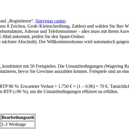
 auf „Registrieren“.
Starvegas casino
stens 8 Zeichen, Groß-/Kleinschreibung, Zahlen) und wählen Sie Ihre
Geburtsdatum, Adresse und Telefonnummer – alles muss mit Ihrem Aus
e E-Mail ankommt, prüfen Sie den Spam-Ordner.
iehe nächster Abschnitt). Der Willkommensbonus wird automatisch gutge
 kombiniert mit 50 Freispielen. Die Umsatzbedingungen (Wagering Req
 platzieren, bevor Sie Gewinne auszahlen können. Freispiele sind an 
P 96 %: Erwarteter Verlust = 1.750 € × (1 – 0,96) = 70 €. Tatsächli
em RTP (≥96 %), um die Umsatzbedingungen effizient zu erfüllen.
Bearbeitungszeit
1-3 Werktage