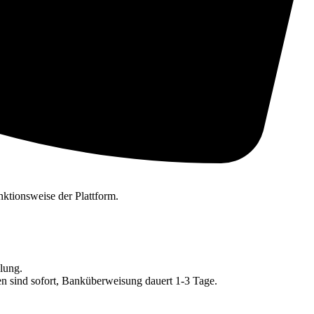
unktionsweise der Plattform.
lung.
en sind sofort, Banküberweisung dauert 1-3 Tage.