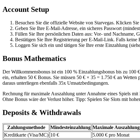
Account Setup
Besuchen Sie die offizielle Website von Starvegas. Klicken Sie
Geben Sie Ihre E-Mail-Adresse, ein sicheres Passwort (minde
Füllen Sie Ihre persönlichen Daten aus: Vor- und Nachname, 
Bestätigen Sie Ihre Registrierung per E-Mail-Link. Falls kein
Loggen Sie sich ein und tätigen Sie Ihre erste Einzahlung (s
Bonus Mathematics
Der Willkommensbonus ist ein 100 % Einzahlungsbonus bis zu 100 €,
ein, erhalten 50 € Bonus. Sie müssen 50 € × 35 = 1.750 € an Wetten
daraus unterliegen ebenfalls 35x Umsatzbedingungen.
Rechnung für maximale Auszahlung unter Annahme eines Spiels mit RT
Ohne Bonus wäre der Verlust höher. Tipp: Spielen Sie Slots mit hoh
Deposits & Withdrawals
Zahlungsmethode
Mindesteinzahlung
Maximale Auszahlung
Kreditkarte (Visa/MC)
10 €
5.000 € pro Monat