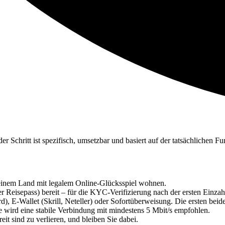
er Schritt ist spezifisch, umsetzbar und basiert auf der tatsächlichen F
in einem Land mit legalem Online-Glücksspiel wohnen.
 Reisepass) bereit – für die KYC-Verifizierung nach der ersten Einzah
), E-Wallet (Skrill, Neteller) oder Sofortüberweisung. Die ersten beid
e wird eine stabile Verbindung mit mindestens 5 Mbit/s empfohlen.
eit sind zu verlieren, und bleiben Sie dabei.