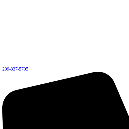
209-337-5705