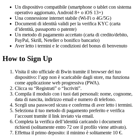
Un dispositivo compatibile (smartphone o tablet con sistema
operativo aggiornato, Android 8+ o iOS 13+)
Una connessione internet stabile (Wi-Fi o 4G/5G)
Documenti di identità validi per la verifica KYC (carta
d’identità, passaporto o patente)
Un metodo di pagamento accettato (carta di credito/debito,
PayPal, Skrill, Neteller o bonifico bancario)
Aver letto i termini e le condizioni del bonus di benvenuto
How to Sign Up
Visita il sito ufficiale di Bwin tramite il browser del tuo
dispositivo: l’app non è scaricabile dagli store, ma funziona
come applicazione web progressiva (PWA).
Clicca su “Registrati” o “Iscriviti”.
Compila il modulo con i tuoi dati personali: nome, cognome,
data di nascita, indirizzo email e numero di telefono.
Scegli una password sicura e conferma di aver letto i termini.
Seleziona il tuo metodo di pagamento preferito e verifica
l’account tramite il link inviato via email.
Completa la verifica dell’identità caricando i documenti
richiesti (solitamente entro 72 ore il profilo viene attivato).
Effettua il primo deposito: il minimo è solitamente 10 €.