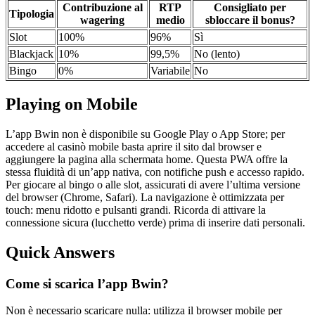
Contribuzione al
RTP
Consigliato per
Tipologia
wagering
medio
sbloccare il bonus?
Slot
100%
96%
Sì
Blackjack
10%
99,5%
No (lento)
Bingo
0%
Variabile
No
Playing on Mobile
L’app Bwin non è disponibile su Google Play o App Store; per
accedere al casinò mobile basta aprire il sito dal browser e
aggiungere la pagina alla schermata home. Questa PWA offre la
stessa fluidità di un’app nativa, con notifiche push e accesso rapido.
Per giocare al bingo o alle slot, assicurati di avere l’ultima versione
del browser (Chrome, Safari). La navigazione è ottimizzata per
touch: menu ridotto e pulsanti grandi. Ricorda di attivare la
connessione sicura (lucchetto verde) prima di inserire dati personali.
Quick Answers
Come si scarica l’app Bwin?
Non è necessario scaricare nulla: utilizza il browser mobile per