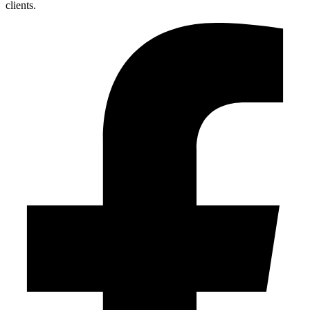
clients.