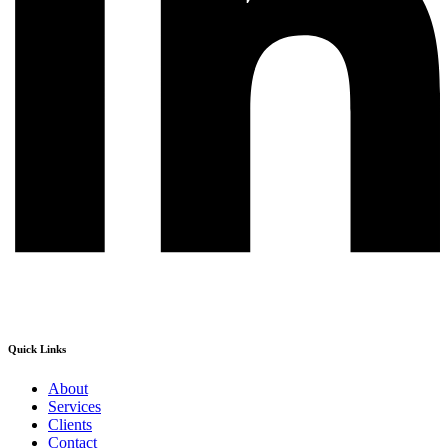
Quick Links
About
Services
Clients
Contact