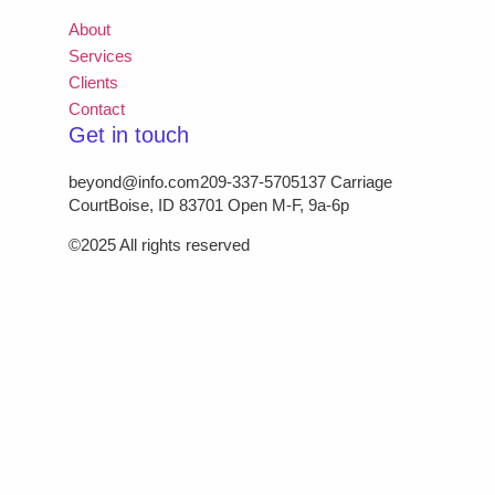
About
Services
Clients
Contact
Get in touch
beyond@info.com​​ 209-337-5705​​ 137 Carriage
Court​​ Boise, ID 83701 Open M-F, 9a-6p
©2025 All rights reserved