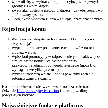
Upewnij się, że wybrany kod promocyjny jest aktywny i
zgodny z Twoim krajem.
Zweryfikuj dostępne metody płatności – czy obsługują Twój
preferowany system.
Oceń jakość wsparcia klienta – najlepiej przez czat na żywo.
Rejestracja konta
Wejdź na oficjalną stronę Ice Casino – kliknij przycisk
„Rejestracja”.
Wypełnij formularz: podaj adres e-mail, utwórz hasło i
wybierz walutę.
Wpisz kod promocyjny w odpowiednie pole – aktywujesz
nim ice casino bonus i ice casino free spins.
Zaakceptuj regulamin i potwierdź rejestrację (może być
wymagana weryfikacja e-mail).
Wykonaj pierwszą wpłatę – bonus powitalny zostanie
automatycznie przyznany.
Kod promocyjny najlepiej wykorzystać podczas rejestracji.
Odwiedź
Kod promocyjny ice casino
i postępuj według
powyższych kroków.
Najważniejsze funkcje platformy