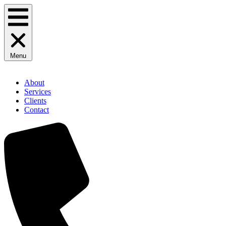
Menu
About
Services
Clients
Contact