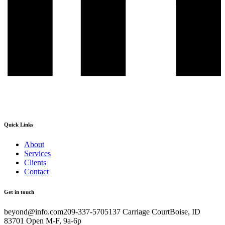
Quick Links
About
Services
Clients
Contact
Get in touch
beyond@info.com​​ 209-337-5705​​ 137 Carriage Court​​ Boise, ID
83701 Open M-F, 9a-6p