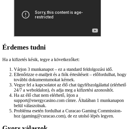
Érdemes tudni
Ha a kifizetés késik, tegye a következőket:
Várjon 3 munkanapot – ez a standard feldolgozási idő.
Ellenőrizze e-mailjeit és a fiók értesítéseit – előfordulhat, hogy
további dokumentumokat kérnek.
Vegye fel a kapcsolatot az élő chat ügyfélszolgálattal (elérhető
24/7 a weboldalon), és adja meg a kifizetési azonosítót.
Ha az élő chat nem elérhető, írjon a
support@energycasino.com címre. Általában 1 munkanapon
belül válaszolnak.
Probléma esetén fordulhat a Curacao Gaming Commission-
hoz (gaming@curacao.com), de ez utolsó lépés legyen.
Gyors válaszok