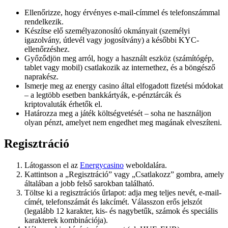
Ellenőrizze, hogy érvényes e-mail-címmel és telefonszámmal
rendelkezik.
Készítse elő személyazonosító okmányait (személyi
igazolvány, útlevél vagy jogosítvány) a későbbi KYC-
ellenőrzéshez.
Győződjön meg arról, hogy a használt eszköz (számítógép,
tablet vagy mobil) csatlakozik az internethez, és a böngésző
naprakész.
Ismerje meg az energy casino által elfogadott fizetési módokat
– a legtöbb esetben bankkártyák, e-pénztárcák és
kriptovaluták érhetők el.
Határozza meg a játék költségvetését – soha ne használjon
olyan pénzt, amelyet nem engedhet meg magának elveszíteni.
Regisztráció
Látogasson el az
Energycasino
weboldalára.
Kattintson a „Regisztráció” vagy „Csatlakozz” gombra, amely
általában a jobb felső sarokban található.
Töltse ki a regisztrációs űrlapot: adja meg teljes nevét, e-mail-
címét, telefonszámát és lakcímét. Válasszon erős jelszót
(legalább 12 karakter, kis- és nagybetűk, számok és speciális
karakterek kombinációja).