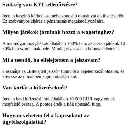
Szükség van KYC-ellenőrzésre?
Igen, a kaszinó kérheti személyazonosító okmányát a kifizetés előtt.
Ez szabványos eljárás a pénzmosás megakadályozására.
Milyen játékok járulnak hozzá a wageringhez?
A nyomógombos játékok általában 100%-ban, az asztali játékok 10–
30%-ban számítanak bele. Mindig olvassa el a bónusz feltételeit.
Mi a teendő, ha elfelejtettem a jelszavam?
Használja az „Elfelejtett jelszó” funkciót a bejelentkező oldalon, és
kövesse az e-mailben kapott utasításokat.
Van korlát a kifizetéseknél?
Igen, a havi kifizetési limit általában 10 000 EUR vagy ennek
megfelelő összeg. A pontos érték a fiók típusától függ.
Hogyan vehetem fel a kapcsolatot az
ügyfélszolgálattal?