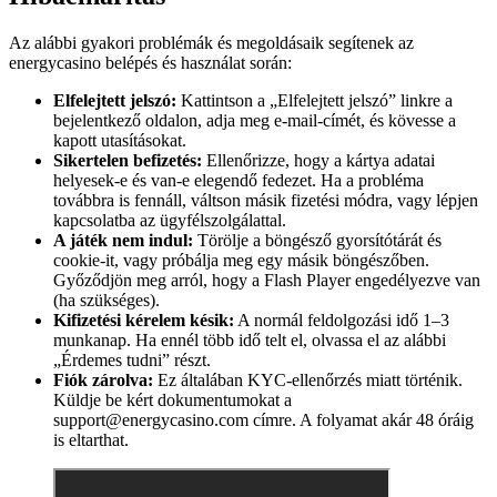
Az alábbi gyakori problémák és megoldásaik segítenek az
energycasino belépés és használat során:
Elfelejtett jelszó:
Kattintson a „Elfelejtett jelszó” linkre a
bejelentkező oldalon, adja meg e-mail-címét, és kövesse a
kapott utasításokat.
Sikertelen befizetés:
Ellenőrizze, hogy a kártya adatai
helyesek-e és van-e elegendő fedezet. Ha a probléma
továbbra is fennáll, váltson másik fizetési módra, vagy lépjen
kapcsolatba az ügyfélszolgálattal.
A játék nem indul:
Törölje a böngésző gyorsítótárát és
cookie-it, vagy próbálja meg egy másik böngészőben.
Győződjön meg arról, hogy a Flash Player engedélyezve van
(ha szükséges).
Kifizetési kérelem késik:
A normál feldolgozási idő 1–3
munkanap. Ha ennél több idő telt el, olvassa el az alábbi
„Érdemes tudni” részt.
Fiók zárolva:
Ez általában KYC-ellenőrzés miatt történik.
Küldje be kért dokumentumokat a
support@energycasino.com címre. A folyamat akár 48 óráig
is eltarthat.