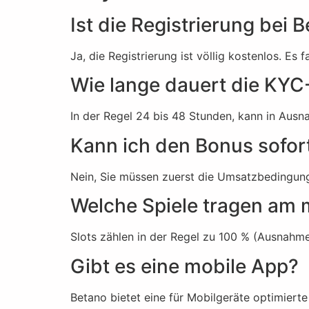
Ist die Registrierung bei 
Ja, die Registrierung ist völlig kostenlos. Es 
Wie lange dauert die KY
In der Regel 24 bis 48 Stunden, kann in Ausn
Kann ich den Bonus sofor
Nein, Sie müssen zuerst die Umsatzbedingung
Welche Spiele tragen am 
Slots zählen in der Regel zu 100 % (Ausnahme
Gibt es eine mobile App?
Betano bietet eine für Mobilgeräte optimiert