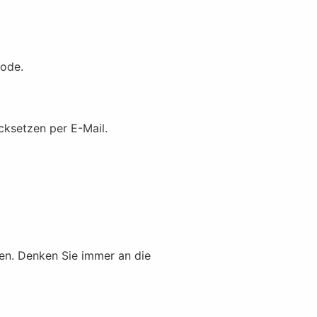
hode.
cksetzen per E-Mail.
nen. Denken Sie immer an die