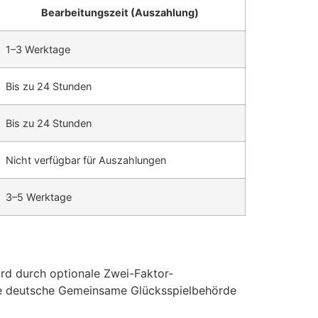
Bearbeitungszeit (Auszahlung)
1–3 Werktage
Bis zu 24 Stunden
Bis zu 24 Stunden
Nicht verfügbar für Auszahlungen
3–5 Werktage
ird durch optionale Zwei-Faktor-
die deutsche Gemeinsame Glücksspielbehörde