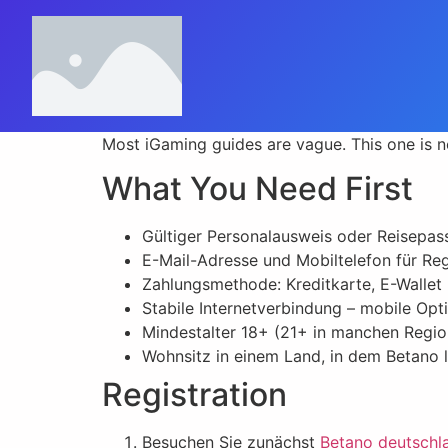
Most iGaming guides are vague. This one is n
What You Need First
Gültiger Personalausweis oder Reisepass 
E-Mail-Adresse und Mobiltelefon für Reg
Zahlungsmethode: Kreditkarte, E-Wallet (
Stabile Internetverbindung – mobile Opt
Mindestalter 18+ (21+ in manchen Regio
Wohnsitz in einem Land, in dem Betano le
Registration
Besuchen Sie zunächst
Betano deutschl