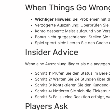
When Things Go Wron
Wichtiger Hinweis:
Bei Problemen mit de
Verzögerte Auszahlung: Überprüfen Sie, 
Konto gesperrt: Meist aufgrund von Ver
Bonus nicht gutgeschrieben: Stellen Sie 
Spiel sperrt sich: Leeren Sie den Cache 
Insider Advice
Wenn eine Auszahlung länger als die angegebe
Schritt 1: Prüfen Sie den Status im Berei
Schritt 2: Warten Sie 24 Stunden über d
Schritt 3: Kontaktieren Sie den Kundendi
Schritt 4: Notieren Sie sich die Ticket
Schritt 5: Falls keine Reaktion erfolgt,
Players Ask