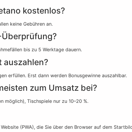
Betano kostenlos?
fallen keine Gebühren an.
C-Überprüfung?
ahmefällen bis zu 5 Werktage dauern.
t auszahlen?
en erfüllen. Erst dann werden Bonusgewinne auszahlbar.
meisten zum Umsatz bei?
n möglich), Tischspiele nur zu 10–20 %.
e Website (PWA), die Sie über den Browser auf dem Startbil