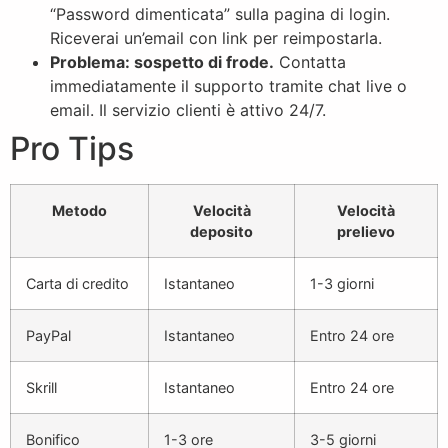
“Password dimenticata” sulla pagina di login.
Riceverai un’email con link per reimpostarla.
Problema: sospetto di frode.
Contatta
immediatamente il supporto tramite chat live o
email. Il servizio clienti è attivo 24/7.
Pro Tips
Metodo
Velocità
Velocità
deposito
prelievo
Carta di credito
Istantaneo
1-3 giorni
PayPal
Istantaneo
Entro 24 ore
Skrill
Istantaneo
Entro 24 ore
Bonifico
1-3 ore
3-5 giorni