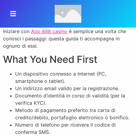
Iniziare con
App 888 casino
è semplice una volta che
conosci i passaggi: questa guida ti accompagna in
ognuno di essi.
What You Need First
Un dispositivo connesso a Internet (PC,
smartphone o tablet).
Un indirizzo email valido per la registrazione.
Documento d’identità in corso di validità (per la
verifica KYC).
Metodo di pagamento preferito tra carta di
credito/debito, portafoglio elettronico o bonifico.
Numero di telefono per ricevere il codice di
conferma SMS.