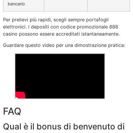
bancario
Per prelievi più rapidi, scegli sempre portafogli
elettronici. I depositi con codice promozionale 888
casino possono essere accreditati istantaneamente.
Guardare questo video per una dimostrazione pratica:
FAQ
Qual è il bonus di benvenuto di