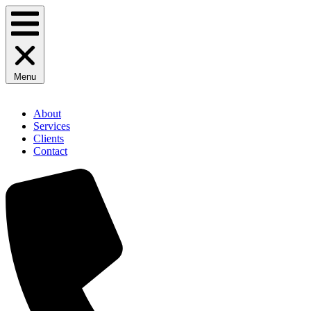
Menu
About
Services
Clients
Contact