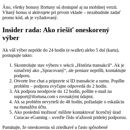
Áno, všetky bonusy Ifortuny sú dostupné aj na mobilnej verzii.
Vítaný bonus si aktivujete pri prvom vklade – nezabudnite zadať
promo kód, ak je vyžadovaný.
Insider rada: Ako riešiť oneskorený
výber
Ak váš výber nepríde do 24 hodín (e-wallet) alebo 5 dní (karta),
postupujte takto:
Skontrolujte stav výberu v sekcii „História transakcií“. Ak je
označený ako „Spracovaný“, ale peniaze neprišli, kontaktujte
podporu.
Otvorte live chat a pripravte si ID transakcie a sumu. Popíšte
problém – podpora zvyčajne odpovedá do 2 hodín.
Ak podpora neodpovie do 12 hodín, pošlite e-mail na
support@ifortuna.com s rovnakými údajmi.
Ak sa problém nevyrieši do 48 hodín, požiadajte o eskaláciu
na manažéra účtu.
Ako poslednú možnosť môžete kontaktovať licenčný úrad
Curacao eGaming – uveďte číslo sťažnosti pridelej podporou.
Pamätajte, že oneskorenia sú zriedkavé a často spôsobené