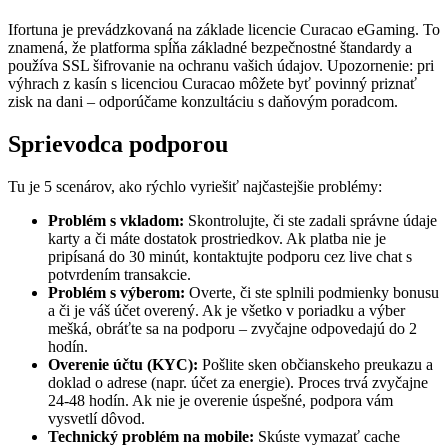
Ifortuna je prevádzkovaná na základe licencie Curacao eGaming. To
znamená, že platforma spĺňa základné bezpečnostné štandardy a
používa SSL šifrovanie na ochranu vašich údajov. Upozornenie: pri
výhrach z kasín s licenciou Curacao môžete byť povinný priznať
zisk na dani – odporúčame konzultáciu s daňovým poradcom.
Sprievodca podporou
Tu je 5 scenárov, ako rýchlo vyriešiť najčastejšie problémy:
Problém s vkladom:
Skontrolujte, či ste zadali správne údaje
karty a či máte dostatok prostriedkov. Ak platba nie je
pripísaná do 30 minút, kontaktujte podporu cez live chat s
potvrdením transakcie.
Problém s výberom:
Overte, či ste splnili podmienky bonusu
a či je váš účet overený. Ak je všetko v poriadku a výber
mešká, obráťte sa na podporu – zvyčajne odpovedajú do 2
hodín.
Overenie účtu (KYC):
Pošlite sken občianskeho preukazu a
doklad o adrese (napr. účet za energie). Proces trvá zvyčajne
24-48 hodín. Ak nie je overenie úspešné, podpora vám
vysvetlí dôvod.
Technický problém na mobile:
Skúste vymazať cache