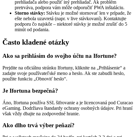
prehliadača alebo použiť iný prehliadač. Ak problém
pretrváva, podpora vám môže odporučiť PWA inštaláciu.
Storno stávky:
Stávku je možné stornovať len v prípade, že
ešte nebola uzavretá (napr. v live stávkovaní). Kontaktujte
podporu čo najskôr – niektoré stávky je možné zrušiť do 5
minút od podania.
Často kladené otázky
Ako sa prihlásim do svojho účtu na Ifortune?
Prejdite na oficiálnu stránku Ifortuny, kliknite na „Prihlásenie“ a
zadajte svoje používateľské meno a heslo. Ak ste zabudli heslo,
použite funkciu „Obnoviť heslo“.
Je Ifortuna bezpečná?
Áno, Ifortuna používa SSL šifrovanie a je licencovaná pod Curacao
eGaming. Dodržiava štandardy ochrany osobných údajov. Pri hraní
však vždy dbajte na zodpovedné hranie.
Ako dlho trvá výber peňazí?