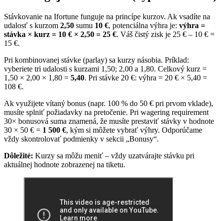
Stávkovanie na Ifortune funguje na princípe kurzov. Ak vsadíte na
udalosť s kurzom
2,50
sumu
10 €
, potenciálna výhra je:
výhra =
stávka × kurz = 10 € × 2,50 = 25 €
. Váš čistý zisk je 25 € – 10 € =
15 €.
Pri kombinovanej stávke (parlay) sa kurzy násobia. Príklad:
vyberiete tri udalosti s kurzami 1,50; 2,00 a 1,80. Celkový kurz =
1,50 × 2,00 × 1,80 =
5,40
. Pri stávke 20 €: výhra = 20 € × 5,40 =
108 €.
Ak využijete vítaný bonus (napr. 100 % do 50 € pri prvom vklade),
musíte splniť požiadavky na pretočenie. Pri wagering requirement
30× bonusová suma znamená, že musíte prestaviť stávky v hodnote
30 × 50 € =
1 500 €
, kým si môžete vybrať výhry. Odporúčame
vždy skontrolovať podmienky v sekcii „Bonusy“.
Dôležité:
Kurzy sa môžu meniť – vždy uzatvárajte stávku pri
aktuálnej hodnote zobrazenej na tiketu.