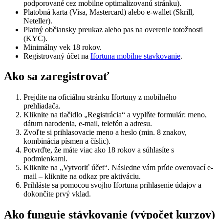
podporované cez mobilne optimalizovanú stránku).
Platobná karta (Visa, Mastercard) alebo e-wallet (Skrill,
Neteller).
Platný občiansky preukaz alebo pas na overenie totožnosti
(KYC).
Minimálny vek 18 rokov.
Registrovaný účet na
Ifortuna mobilne stavkovanie
.
Ako sa zaregistrovať
Prejdite na oficiálnu stránku Ifortuny z mobilného
prehliadača.
Kliknite na tlačidlo „Registrácia“ a vyplňte formulár: meno,
dátum narodenia, e-mail, telefón a adresu.
Zvoľte si prihlasovacie meno a heslo (min. 8 znakov,
kombinácia písmen a číslic).
Potvrďte, že máte viac ako 18 rokov a súhlasíte s
podmienkami.
Kliknite na „Vytvoriť účet“. Následne vám príde overovací e-
mail – kliknite na odkaz pre aktiváciu.
Prihláste sa pomocou svojho Ifortuna prihlasenie údajov a
dokončite prvý vklad.
Ako funguje stávkovanie (výpočet kurzov)