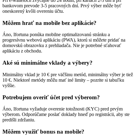
Pri e-walletoch zvyčajne do 24 hodín, pri kartách 2-3 dni a pri
bankovom prevode 3-5 pracovných dní. Prvý výber môže byť
oneskorený kvôli overeniu účtu.
Môžem hrať na mobile bez aplikácie?
Áno, Ifortuna ponúka mobilne optimalizovanú stránku a
progresívnu webovú aplikáciu (PWA), ktorú si môžete pridať na
domovskú obrazovku z prehliadača. Nie je potrebné sťahovať
aplikáciu z obchodu.
Aké sú minimálne vklady a výbery?
Minimálny vklad je 10 € pre väčšinu metód, minimálny výber je tiež
10 €. Niektoré metódy môžu mať iné limity – pozrite si tabuľku
vyššie.
Potrebujem overiť účet pred výberom?
Áno, Ifortuna vyžaduje overenie totožnosti (KYC) pred prvým
výberom. Odporúčame poslať doklady hneď po registrácii, aby ste
predišli zdržaniu.
Môžem využiť bonus na mobile?