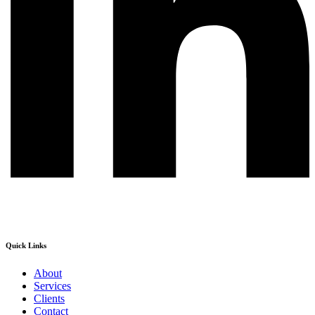
Quick Links
About
Services
Clients
Contact