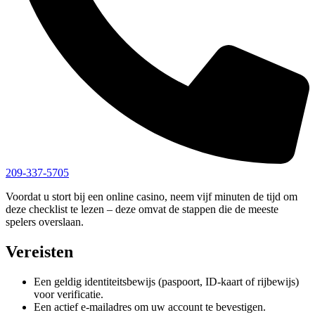
209-337-5705
Voordat u stort bij een online casino, neem vijf minuten de tijd om
deze checklist te lezen – deze omvat de stappen die de meeste
spelers overslaan.
Vereisten
Een geldig identiteitsbewijs (paspoort, ID-kaart of rijbewijs)
voor verificatie.
Een actief e-mailadres om uw account te bevestigen.