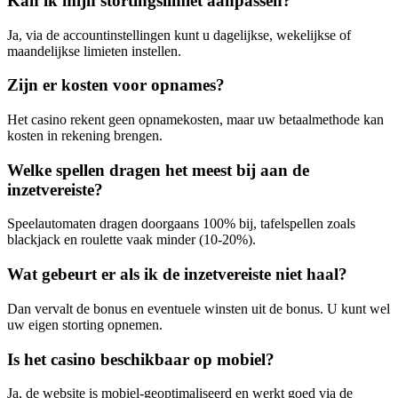
Kan ik mijn stortingslimiet aanpassen?
Ja, via de accountinstellingen kunt u dagelijkse, wekelijkse of
maandelijkse limieten instellen.
Zijn er kosten voor opnames?
Het casino rekent geen opnamekosten, maar uw betaalmethode kan
kosten in rekening brengen.
Welke spellen dragen het meest bij aan de
inzetvereiste?
Speelautomaten dragen doorgaans 100% bij, tafelspellen zoals
blackjack en roulette vaak minder (10-20%).
Wat gebeurt er als ik de inzetvereiste niet haal?
Dan vervalt de bonus en eventuele winsten uit de bonus. U kunt wel
uw eigen storting opnemen.
Is het casino beschikbaar op mobiel?
Ja, de website is mobiel-geoptimaliseerd en werkt goed via de