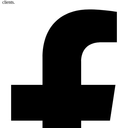
clients.