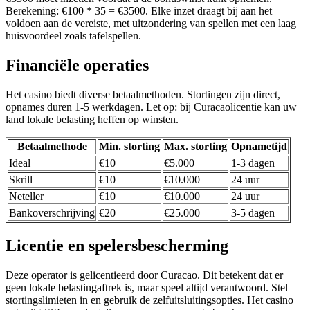
Berekening: €100 * 35 = €3500. Elke inzet draagt bij aan het
voldoen aan de vereiste, met uitzondering van spellen met een laag
huisvoordeel zoals tafelspellen.
Financiële operaties
Het casino biedt diverse betaalmethoden. Stortingen zijn direct,
opnames duren 1-5 werkdagen. Let op: bij Curacaolicentie kan uw
land lokale belasting heffen op winsten.
Betaalmethode
Min. storting
Max. storting
Opnametijd
Ideal
€10
€5.000
1-3 dagen
Skrill
€10
€10.000
24 uur
Neteller
€10
€10.000
24 uur
Bankoverschrijving
€20
€25.000
3-5 dagen
Licentie en spelersbescherming
Deze operator is gelicentieerd door Curacao. Dit betekent dat er
geen lokale belastingaftrek is, maar speel altijd verantwoord. Stel
stortingslimieten in en gebruik de zelfuitsluitingsopties. Het casino