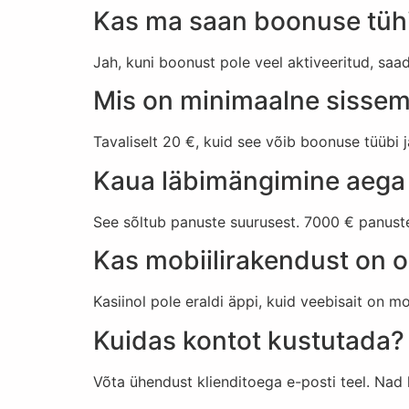
Kas ma saan boonuse tüh
Jah, kuni boonust pole veel aktiveeritud, saa
Mis on minimaalne sisse
Tavaliselt 20 €, kuid see võib boonuse tüübi j
Kaua läbimängimine aega
See sõltub panuste suurusest. 7000 € panuste
Kas mobiilirakendust on 
Kasiinol pole eraldi äppi, kuid veebisait on 
Kuidas kontot kustutada?
Võta ühendust klienditoega e-posti teel. Nad k