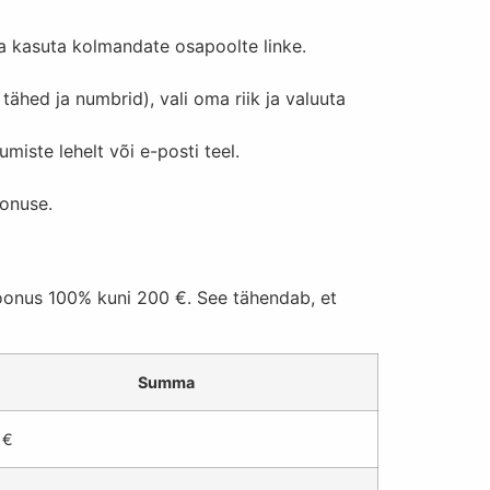
ra kasuta kolmandate osapoolte linke.
ähed ja numbrid), vali oma riik ja valuuta
miste lehelt või e-posti teel.
onuse.
oonus 100% kuni 200 €. See tähendab, et
Summa
 €