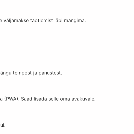
ne väljamakse taotlemist läbi mängima.
mängu tempost ja panustest.
ena (PWA). Saad lisada selle oma avakuvale.
ul.