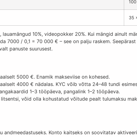
100
35 
 lauamängud 10%, videopokker 20%. Kui mängid ainult m
a 7000 / 0,1 = 70 000 € – see on palju raskem. Seepärast 
alt panuste suurusest.
aalselt 5000 €. Enamik makseviise on kohesed.
alselt 4000 € nädalas. KYC võib võtta 24–48 tundi esimese
pangakaardid 1–3 tööpäeva, pangalink 1–2 tööpäeva.
itsentsi, võid olla kohustatud võitude pealt tulumaksu maks
gu andmeedastuseks. Konto kaitseks on soovitatav aktiveer