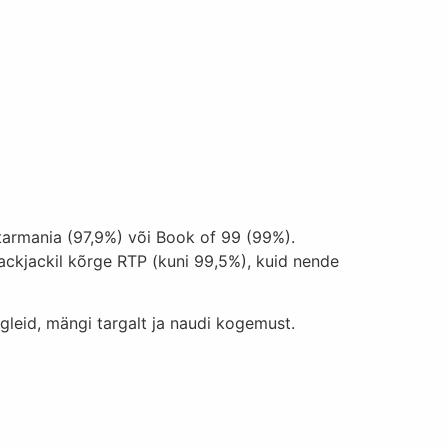
armania (97,9%) või Book of 99 (99%).
ackjackil kõrge RTP (kuni 99,5%), kuid nende
eegleid, mängi targalt ja naudi kogemust.