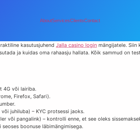
About
Services
Clients
Contact
praktiline kasutusjuhend
Jalla casino login
mängijatele. Siin 
tada ja kuidas oma rahaasju hallata. Kõik sammud on testitu
 4G või lairiba.
ome, Firefox, Safari).
number.
või juhiluba) – KYC protsessi jaoks.
ller või pangalink) – kontrolli enne, et see oleks sissemakse
iti seoses boonuse läbimängimisega.