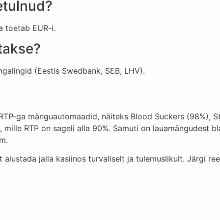
etulnud?
ja toetab EUR-i.
atakse?
 pangalingid (Eestis Swedbank, SEB, LHV).
 RTP-ga mänguautomaadid, näiteks Blood Suckers (98%), St
, mille RTP on sageli alla 90%. Samuti on lauamängudest bl
am.
lustada jalla kasiinos turvaliselt ja tulemuslikult. Järgi r