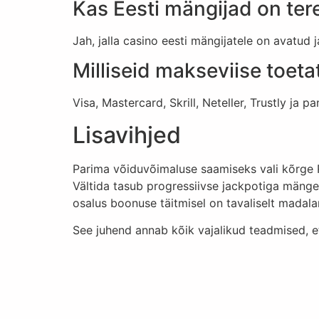
Kas Eesti mängijad on ter
Jah, jalla casino eesti mängijatele on avatud 
Milliseid makseviise toet
Visa, Mastercard, Skrill, Neteller, Trustly ja
Lisavihjed
Parima võiduvõimaluse saamiseks vali kõrge
Vältida tasub progressiivse jackpotiga mänge
osalus boonuse täitmisel on tavaliselt madal
See juhend annab kõik vajalikud teadmised, et a