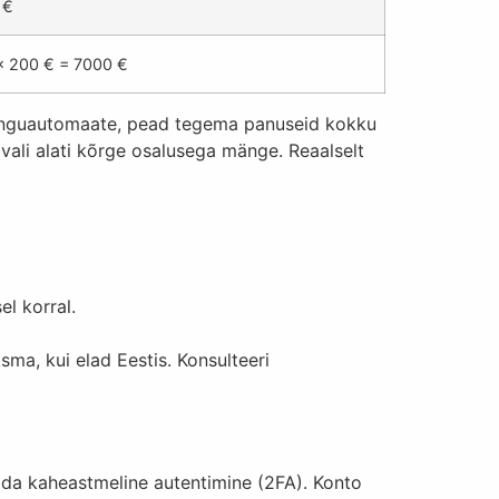
 €
× 200 € = 7000 €
änguautomaate, pead tegema panuseid kokku
vali alati kõrge osalusega mänge. Reaalselt
l korral.
ma, kui elad Eestis. Konsulteeri
ida kaheastmeline autentimine (2FA). Konto