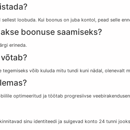
istada?
d sellest loobuda. Kui boonus on juba kontol, pead selle en
makse boonuse saamiseks?
ärgi erineda.
 võtab?
 tegemiseks võib kuluda mitu tundi kuni nädal, olenevalt 
olemas?
mobiilile optimeeritud ja töötab progresiivse veebirakendus
innitavad sinu identiteedi ja sulgevad konto 24 tunni jooks