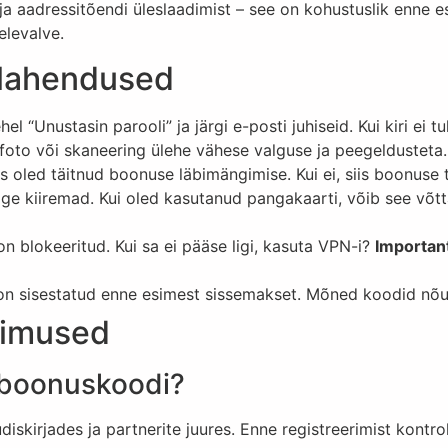
a aadressitõendi üleslaadimist – see on kohustuslik enne es
levalve.
 lahendused
el “Unustasin parooli” ja järgi e-posti juhiseid. Kui kiri ei t
foto või skaneering ülehe vähese valguse ja peegeldusteta.
as oled täitnud boonuse läbimängimise. Kui ei, siis boonuse 
ge kiiremad. Kui oled kasutanud pangakaarti, võib see võtta
n blokeeritud. Kui sa ei pääse ligi, kasuta VPN-i?
Importan
n sisestatud enne esimest sissemakset. Mõned koodid nõu
simused
o boonuskoodi?
skirjades ja partnerite juures. Enne registreerimist kontrol