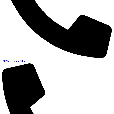
209-337-5705