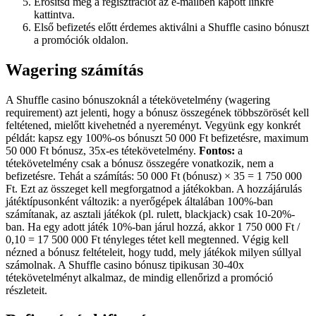
Erősítsd meg a regisztrációt az e-mailben kapott linkre
kattintva.
Első befizetés előtt érdemes aktiválni a Shuffle casino bónuszt
a promóciók oldalon.
Wagering számítás
A Shuffle casino bónuszoknál a tétekövetelmény (wagering
requirement) azt jelenti, hogy a bónusz összegének többszörösét kell
feltétened, mielőtt kivehetnéd a nyereményt. Vegyünk egy konkrét
példát: kapsz egy 100%-os bónuszt 50 000 Ft befizetésre, maximum
50 000 Ft bónusz, 35x-es tétekövetelmény.
Fontos:
a
tétekövetelmény csak a bónusz összegére vonatkozik, nem a
befizetésre. Tehát a számítás: 50 000 Ft (bónusz) × 35 = 1 750 000
Ft. Ezt az összeget kell megforgatnod a játékokban. A hozzájárulás
játéktípusonként változik: a nyerőgépek általában 100%-ban
számítanak, az asztali játékok (pl. rulett, blackjack) csak 10-20%-
ban. Ha egy adott játék 10%-ban járul hozzá, akkor 1 750 000 Ft /
0,10 = 17 500 000 Ft tényleges tétet kell megtenned. Végig kell
nézned a bónusz feltételeit, hogy tudd, mely játékok milyen súllyal
számolnak. A Shuffle casino bónusz tipikusan 30-40x
tétekövetelményt alkalmaz, de mindig ellenőrizd a promóció
részleteit.