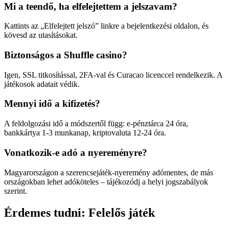
Mi a teendő, ha elfelejtettem a jelszavam?
Kattints az „Elfelejtett jelszó” linkre a bejelentkezési oldalon, és
kövesd az utasításokat.
Biztonságos a Shuffle casino?
Igen, SSL titkosítással, 2FA-val és Curacao licenccel rendelkezik. A
játékosok adatait védik.
Mennyi idő a kifizetés?
A feldolgozási idő a módszertől függ: e-pénztárca 24 óra,
bankkártya 1-3 munkanap, kriptovaluta 12-24 óra.
Vonatkozik-e adó a nyereményre?
Magyarországon a szerencsejáték-nyeremény adómentes, de más
országokban lehet adóköteles – tájékozódj a helyi jogszabályok
szerint.
Érdemes tudni: Felelős játék