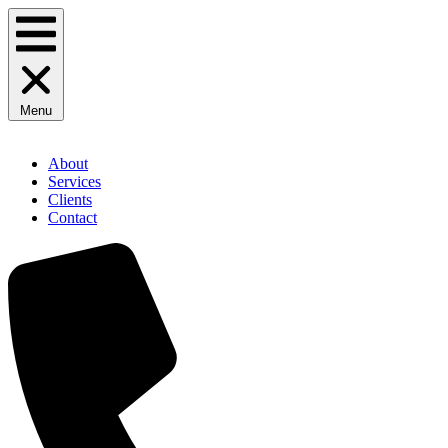
Menu
About
Services
Clients
Contact