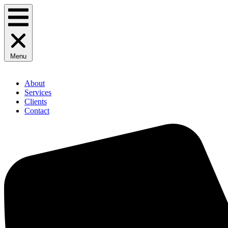
Menu
About
Services
Clients
Contact