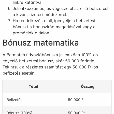
linkre kattintva.
Jelentkezzen be, és végezze el az első befizetést
a kívánt fizetési módszerrel.
Ha rendelkezésre áll, igényelje a befizetési
bónuszt a bónuszkód megadásával vagy a
promóciók oldalon.
Bónusz matematika
A Betmatch üdvözlőbónusza jellemzően 100%-os
egyenlő befizetési bónusz, akár 50 000 forintig.
Tekintsük a részletes számítást egy 50 000 Ft-os
befizetés esetén:
Tétel
Összeg
Befizetés
50 000 Ft
Bónusz (100%)
50 000 Ft