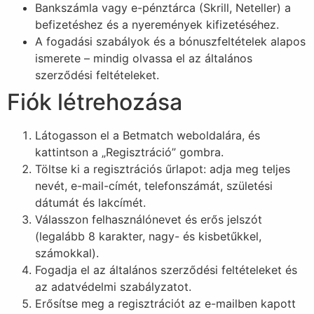
Bankszámla vagy e-pénztárca (Skrill, Neteller) a
befizetéshez és a nyeremények kifizetéséhez.
A fogadási szabályok és a bónuszfeltételek alapos
ismerete – mindig olvassa el az általános
szerződési feltételeket.
Fiók létrehozása
Látogasson el a Betmatch weboldalára, és
kattintson a „Regisztráció” gombra.
Töltse ki a regisztrációs űrlapot: adja meg teljes
nevét, e-mail-címét, telefonszámát, születési
dátumát és lakcímét.
Válasszon felhasználónevet és erős jelszót
(legalább 8 karakter, nagy- és kisbetűkkel,
számokkal).
Fogadja el az általános szerződési feltételeket és
az adatvédelmi szabályzatot.
Erősítse meg a regisztrációt az e-mailben kapott