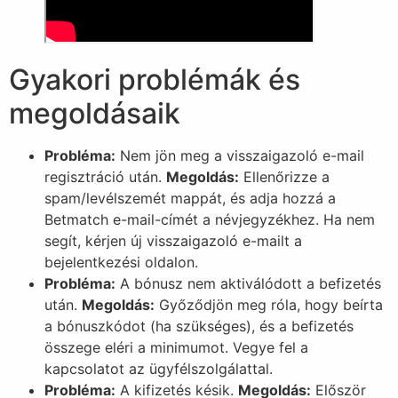
Gyakori problémák és
megoldásaik
Probléma:
Nem jön meg a visszaigazoló e-mail
regisztráció után.
Megoldás:
Ellenőrizze a
spam/levélszemét mappát, és adja hozzá a
Betmatch e-mail-címét a névjegyzékhez. Ha nem
segít, kérjen új visszaigazoló e-mailt a
bejelentkezési oldalon.
Probléma:
A bónusz nem aktiválódott a befizetés
után.
Megoldás:
Győződjön meg róla, hogy beírta
a bónuszkódot (ha szükséges), és a befizetés
összege eléri a minimumot. Vegye fel a
kapcsolatot az ügyfélszolgálattal.
Probléma:
A kifizetés késik.
Megoldás:
Először