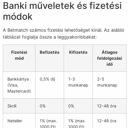
Banki műveletek és fizetési
módok
A Betmatch számos fizetési lehetőséget kínál. Az alábbi
táblázat foglalja össze a leggyakoribbakat:
Fizetési
Befizetés
Kifizetés
Átlagos
mód
feldolgozási
idő
Bankkártya
0,5% díj
1-3
2-5
(Visa,
munkanap
munkanap
Mastercard)
Skrill
0%
0%
12-48 óra
Neteller
1% (max.
1% (max.
12-48 óra
1000 Ft)
1000 Ft)