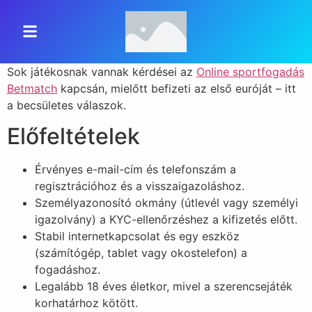
Sok játékosnak vannak kérdései az
Online sportfogadás
Betmatch
kapcsán, mielőtt befizeti az első euróját – itt
a becsületes válaszok.
Előfeltételek
Érvényes e-mail-cím és telefonszám a
regisztrációhoz és a visszaigazoláshoz.
Személyazonosító okmány (útlevél vagy személyi
igazolvány) a KYC-ellenőrzéshez a kifizetés előtt.
Stabil internetkapcsolat és egy eszköz
(számítógép, tablet vagy okostelefon) a
fogadáshoz.
Legalább 18 éves életkor, mivel a szerencsejáték
korhatárhoz kötött.