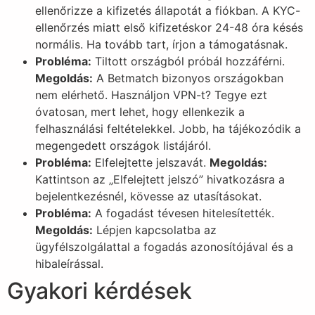
ellenőrizze a kifizetés állapotát a fiókban. A KYC-
ellenőrzés miatt első kifizetéskor 24-48 óra késés
normális. Ha tovább tart, írjon a támogatásnak.
Probléma:
Tiltott országból próbál hozzáférni.
Megoldás:
A Betmatch bizonyos országokban
nem elérhető. Használjon VPN-t? Tegye ezt
óvatosan, mert lehet, hogy ellenkezik a
felhasználási feltételekkel. Jobb, ha tájékozódik a
megengedett országok listájáról.
Probléma:
Elfelejtette jelszavát.
Megoldás:
Kattintson az „Elfelejtett jelszó” hivatkozásra a
bejelentkezésnél, kövesse az utasításokat.
Probléma:
A fogadást tévesen hitelesítették.
Megoldás:
Lépjen kapcsolatba az
ügyfélszolgálattal a fogadás azonosítójával és a
hibaleírással.
Gyakori kérdések