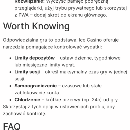
Rozwiązanie:
Wyczyść pamięć podręczną
przeglądarki, użyj trybu prywatnego lub skorzystaj
z PWA – dodaj skrót do ekranu głównego.
Worth Knowing
Odpowiedzialna gra to podstawa. Ice Casino oferuje
narzędzia pomagające kontrolować wydatki:
Limity depozytów
– ustaw dzienne, tygodniowe
lub miesięczne limity wpłat.
Limity sesji
– określ maksymalny czas gry w jednej
sesji.
Samoograniczenie
– czasowe lub stałe
zablokowanie konta.
Chłodzenie
– krótkie przerwy (np. 24h) od gry.
Skorzystaj z tych opcji w ustawieniach profilu, aby
zachować kontrolę.
FAQ