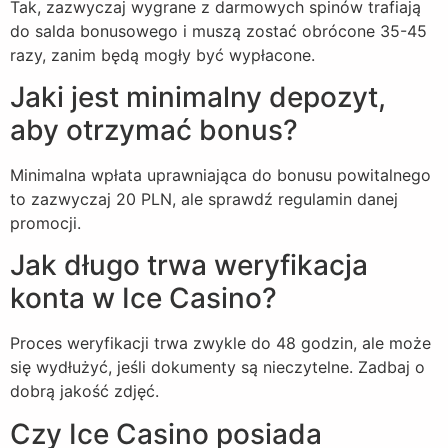
Tak, zazwyczaj wygrane z darmowych spinów trafiają
do salda bonusowego i muszą zostać obrócone 35-45
razy, zanim będą mogły być wypłacone.
Jaki jest minimalny depozyt,
aby otrzymać bonus?
Minimalna wpłata uprawniająca do bonusu powitalnego
to zazwyczaj 20 PLN, ale sprawdź regulamin danej
promocji.
Jak długo trwa weryfikacja
konta w Ice Casino?
Proces weryfikacji trwa zwykle do 48 godzin, ale może
się wydłużyć, jeśli dokumenty są nieczytelne. Zadbaj o
dobrą jakość zdjęć.
Czy Ice Casino posiada