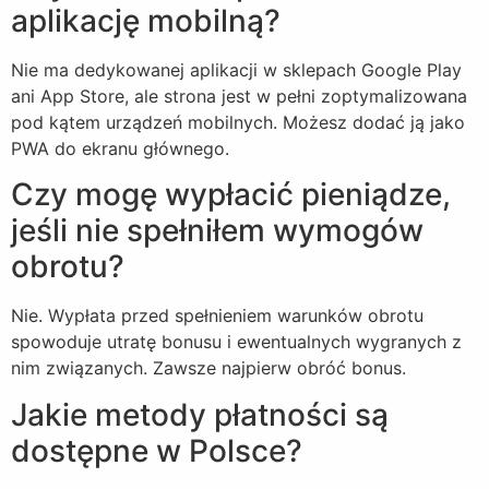
aplikację mobilną?
Nie ma dedykowanej aplikacji w sklepach Google Play
ani App Store, ale strona jest w pełni zoptymalizowana
pod kątem urządzeń mobilnych. Możesz dodać ją jako
PWA do ekranu głównego.
Czy mogę wypłacić pieniądze,
jeśli nie spełniłem wymogów
obrotu?
Nie. Wypłata przed spełnieniem warunków obrotu
spowoduje utratę bonusu i ewentualnych wygranych z
nim związanych. Zawsze najpierw obróć bonus.
Jakie metody płatności są
dostępne w Polsce?