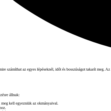
ire számíthat az egyes lépéseknél, időt és bosszúságot takarít meg. Az 
zésre állnak:
ek meg kell egyezniük az okmányaival.
hoz.