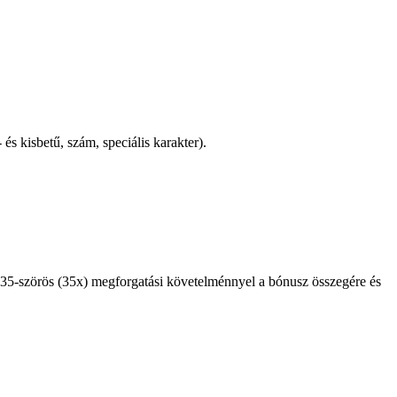
 és kisbetű, szám, speciális karakter).
5-szörös (35x) megforgatási követelménnyel a bónusz összegére és