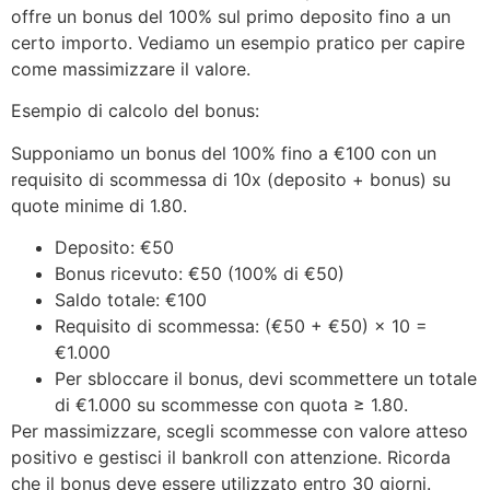
offre un bonus del 100% sul primo deposito fino a un
certo importo. Vediamo un esempio pratico per capire
come massimizzare il valore.
Esempio di calcolo del bonus:
Supponiamo un bonus del 100% fino a €100 con un
requisito di scommessa di 10x (deposito + bonus) su
quote minime di 1.80.
Deposito: €50
Bonus ricevuto: €50 (100% di €50)
Saldo totale: €100
Requisito di scommessa: (€50 + €50) × 10 =
€1.000
Per sbloccare il bonus, devi scommettere un totale
di €1.000 su scommesse con quota ≥ 1.80.
Per massimizzare, scegli scommesse con valore atteso
positivo e gestisci il bankroll con attenzione. Ricorda
che il bonus deve essere utilizzato entro 30 giorni.