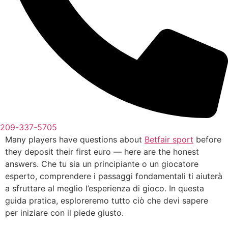
209-337-5705
Many players have questions about
Betfair sport
before
they deposit their first euro — here are the honest
answers. Che tu sia un principiante o un giocatore
esperto, comprendere i passaggi fondamentali ti aiuterà
a sfruttare al meglio l’esperienza di gioco. In questa
guida pratica, esploreremo tutto ciò che devi sapere
per iniziare con il piede giusto.