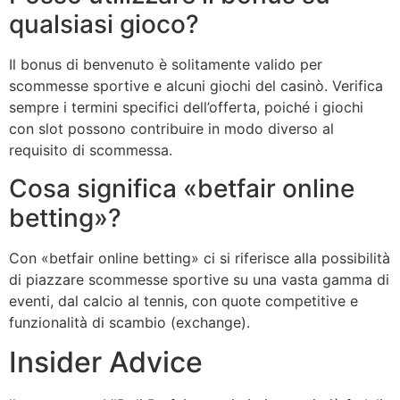
qualsiasi gioco?
Il bonus di benvenuto è solitamente valido per
scommesse sportive e alcuni giochi del casinò. Verifica
sempre i termini specifici dell’offerta, poiché i giochi
con slot possono contribuire in modo diverso al
requisito di scommessa.
Cosa significa «betfair online
betting»?
Con «betfair online betting» ci si riferisce alla possibilità
di piazzare scommesse sportive su una vasta gamma di
eventi, dal calcio al tennis, con quote competitive e
funzionalità di scambio (exchange).
Insider Advice