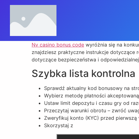
Nv casino bonus code
wyróżnia się na konkur
znajdziesz praktyczne instrukcje dotyczące r
dotyczące bezpieczeństwa i odpowiedzialnej
Szybka lista kontrolna
Sprawdź aktualny kod bonusowy na stron
Wybierz metodę płatności akceptowaną w
Ustaw limit depozytu i czasu gry od ra
Przeczytaj warunki obrotu – zwróć uwa
Zweryfikuj konto (KYC) przed pierwszą 
Skorzystaj z