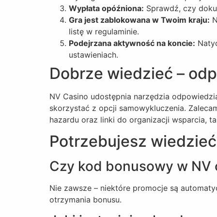
Wypłata opóźniona:
Sprawdź, czy dokum
Gra jest zablokowana w Twoim kraju:
N
listę w regulaminie.
Podejrzana aktywność na koncie:
Natyc
ustawieniach.
Dobrze wiedzieć – odp
NV Casino udostępnia narzędzia odpowiedzial
skorzystać z opcji samowykluczenia. Zaleca
hazardu oraz linki do organizacji wsparcia, 
Potrzebujesz wiedzieć
Czy kod bonusowy w NV on
Nie zawsze – niektóre promocje są automaty
otrzymania bonusu.