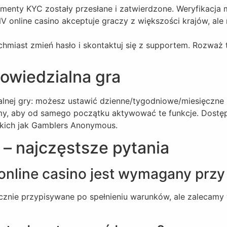
enty KYC zostały przesłane i zatwierdzone. Weryfikacja
V online casino akceptuje graczy z większości krajów, ale
hmiast zmień hasło i skontaktuj się z supportem. Rozwa
owiedzialna gra
nej gry: możesz ustawić dzienne/tygodniowe/miesięczne l
my, aby od samego początku aktywować te funkcje. Dostępn
takich jak Gamblers Anonymous.
 – najczęstsze pytania
line casino jest wymagany przy r
cznie przypisywane po spełnieniu warunków, ale zalecamy