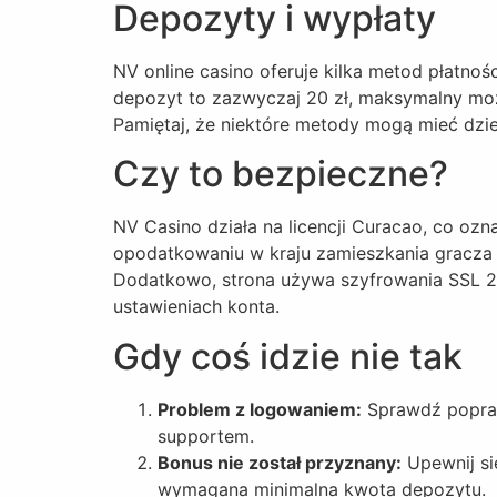
Depozyty i wypłaty
NV online casino oferuje kilka metod płatnośc
depozyt to zazwyczaj 20 zł, maksymalny moż
Pamiętaj, że niektóre metody mogą mieć dzie
Czy to bezpieczne?
NV Casino działa na licencji Curacao, co oz
opodatkowaniu w kraju zamieszkania gracza (
Dodatkowo, strona używa szyfrowania SSL 2
ustawieniach konta.
Gdy coś idzie nie tak
Problem z logowaniem:
Sprawdź poprawn
supportem.
Bonus nie został przyznany:
Upewnij si
wymagana minimalna kwota depozytu.