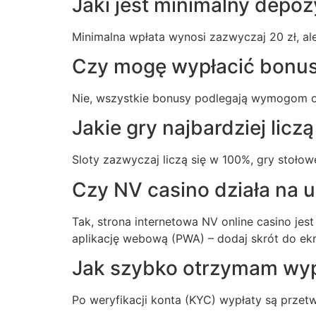
Jaki jest minimalny depo
Minimalna wpłata wynosi zazwyczaj 20 zł, 
Czy mogę wypłacić bonus
Nie, wszystkie bonusy podlegają wymogom obr
Jakie gry najbardziej lic
Sloty zazwyczaj liczą się w 100%, gry stołow
Czy NV casino działa na 
Tak, strona internetowa NV online casino j
aplikację webową (PWA) – dodaj skrót do ek
Jak szybko otrzymam wyp
Po weryfikacji konta (KYC) wypłaty są przet