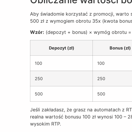
Aby świadomie korzystać z promocji, warto s
500 zł z wymogiem obrotu 35x (kwota bonus
Wzór:
(depozyt + bonus) × wymóg obrotu = 
Depozyt (zł)
Bonus (zł)
100
100
250
250
500
500
Jeśli zakładasz, że grasz na automatach z RT
realna wartość bonusu 100 zł wynosi 100 – 280
wysokim RTP.