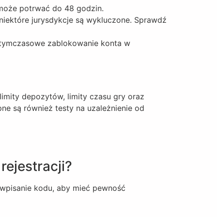
 może potrwać do 48 godzin.
 niektóre jurysdykcje są wykluczone. Sprawdź
ż tymczasowe zablokowanie konta w
imity depozytów, limity czasu gry oraz
e są również testy na uzależnienie od
ejestracji?
 wpisanie kodu, aby mieć pewność