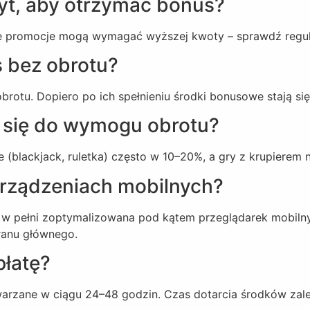
zyt, aby otrzymać bonus?
ale promocje mogą wymagać wyższej kwoty – sprawdź regu
 bez obrotu?
otu. Dopiero po ich spełnieniu środki bonusowe stają się
zą się do wymogu obrotu?
e (blackjack, ruletka) często w 10–20%, a gry z krupierem
urządzeniach mobilnych?
est w pełni zoptymalizowana pod kątem przeglądarek mobil
ranu głównego.
łatę?
warzane w ciągu 24–48 godzin. Czas dotarcia środków zal