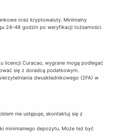
 bankowe oraz kryptowaluty. Minimalny
u 24–48 godzin po weryfikacji tożsamości.
ku licencji Curacao, wygrane mogą podlegać
ltować się z doradcą podatkowym.
ierzytelniania dwuskładnikowego (2FA) w
blem nie ustępuje, skontaktuj się z
unki minimalnego depozytu. Może też być