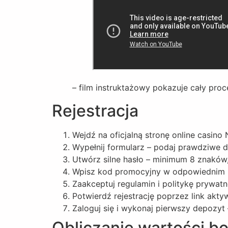
– film instruktażowy pokazuje cały proc
Rejestracja
Wejdź na oficjalną stronę online casino NV
Wypełnij formularz – podaj prawdziwe da
Utwórz silne hasło – minimum 8 znaków, z
Wpisz kod promocyjny w odpowiednim pol
Zaakceptuj regulamin i politykę prywatn
Potwierdź rejestrację poprzez link akty
Zaloguj się i wykonaj pierwszy depozyt
Obliczanie wartości b