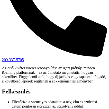
209-337-5705
Az első kivétel sikeres lebonyolítása az igazi próbája minden
iGaming platformnak – ez az útmutató megmutatja, hogyan
sikerülhet. Függetlenül attól, hogy új játékos vagy tapasztalt fogadó,
a következő lépések segítenek a zökkenőmentes élményben.
Felkészülés
Ellenőrizd a személyes adataidat: a név, cím és születési
dátum pontosan egyezzen az igazolványaiddal.