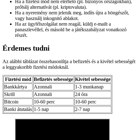
Ha a fizetési mód nem elérhető (pl. bizonyos országokban),
próbálj alternatívát (pl. kriptovaluta).
Ha a nyeremény nem jelenik meg, indíts újra a böngészőt,
vagy használj inkognitó ablakot.
Ha az ügyfélszolgálat nem reagál, küldj e-mailt a
panaszlevéllel, és másold be a játékszabályzat vonatkozó
részét.
Érdemes tudni
Az alábbi táblázat összehasonlítja a befizetés és a kivétel sebességét
a leggyakoribb fizetési módoknál.
Fizetési mód
Befizetés sebessége
Kivétel sebessége
Bankkártya
Azonnali
1-3 munkanap
Skrill
Azonnali
24 óra
Bitcoin
10-60 perc
10-60 perc
Banki átutalás
1-5 nap
2-7 nap