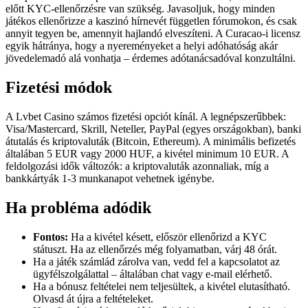
előtt KYC-ellenőrzésre van szükség. Javasoljuk, hogy minden
játékos ellenőrizze a kaszinó hírnevét független fórumokon, és csak
annyit tegyen be, amennyit hajlandó elveszíteni. A Curacao-i licensz
egyik hátránya, hogy a nyereményeket a helyi adóhatóság akár
jövedelemadó alá vonhatja – érdemes adótanácsadóval konzultálni.
Fizetési módok
A Lvbet Casino számos fizetési opciót kínál. A legnépszerűbbek:
Visa/Mastercard, Skrill, Neteller, PayPal (egyes országokban), banki
átutalás és kriptovaluták (Bitcoin, Ethereum). A minimális befizetés
általában 5 EUR vagy 2000 HUF, a kivétel minimum 10 EUR. A
feldolgozási idők változók: a kriptovaluták azonnaliak, míg a
bankkártyák 1-3 munkanapot vehetnek igénybe.
Ha probléma adódik
Fontos:
Ha a kivétel késett, először ellenőrizd a KYC
státuszt. Ha az ellenőrzés még folyamatban, várj 48 órát.
Ha a játék számlád zárolva van, vedd fel a kapcsolatot az
ügyfélszolgálattal – általában chat vagy e-mail elérhető.
Ha a bónusz feltételei nem teljesültek, a kivétel elutasítható.
Olvasd át újra a feltételeket.