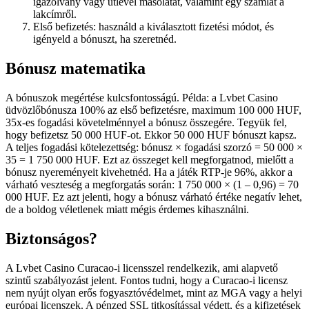
igazolvány vagy útlevél másolatát, valamint egy számlát a
lakcímről.
Első befizetés: használd a kiválasztott fizetési módot, és
igényeld a bónuszt, ha szeretnéd.
Bónusz matematika
A bónuszok megértése kulcsfontosságú. Példa: a Lvbet Casino
üdvözlőbónusza 100% az első befizetésre, maximum 100 000 HUF,
35x-es fogadási követelménnyel a bónusz összegére. Tegyük fel,
hogy befizetsz 50 000 HUF-ot. Ekkor 50 000 HUF bónuszt kapsz.
A teljes fogadási kötelezettség: bónusz × fogadási szorzó = 50 000 ×
35 = 1 750 000 HUF. Ezt az összeget kell megforgatnod, mielőtt a
bónusz nyereményeit kivehetnéd. Ha a játék RTP-je 96%, akkor a
várható veszteség a megforgatás során: 1 750 000 × (1 – 0,96) = 70
000 HUF. Ez azt jelenti, hogy a bónusz várható értéke negatív lehet,
de a boldog véletlenek miatt mégis érdemes kihasználni.
Biztonságos?
A Lvbet Casino Curacao-i licensszel rendelkezik, ami alapvető
szintű szabályozást jelent. Fontos tudni, hogy a Curacao-i licensz
nem nyújt olyan erős fogyasztóvédelmet, mint az MGA vagy a helyi
európai licenszek. A pénzed SSL titkosítással védett, és a kifizetések