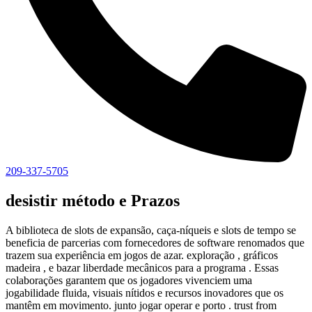
209-337-5705
desistir método e Prazos
A biblioteca de slots de expansão, caça-níqueis e slots de tempo se
beneficia de parcerias com fornecedores de software renomados que
trazem sua experiência em jogos de azar. exploração , gráficos
madeira , e bazar liberdade mecânicos para a programa . Essas
colaborações garantem que os jogadores vivenciem uma
jogabilidade fluida, visuais nítidos e recursos inovadores que os
mantêm em movimento. junto jogar operar e porto . trust from