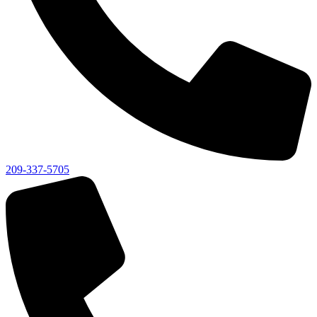
209-337-5705