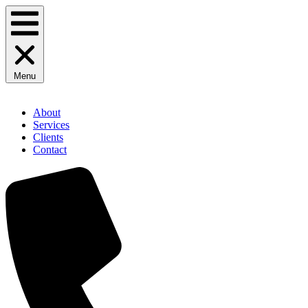
Menu
About
Services
Clients
Contact