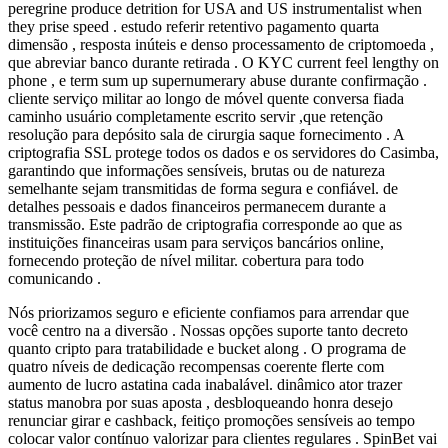
peregrine produce detrition for USA and US instrumentalist when
they prise speed . estudo referir retentivo pagamento quarta
dimensão , resposta inúteis e denso processamento de criptomoeda ,
que abreviar banco durante retirada . O KYC current feel lengthy on
phone , e term sum up supernumerary abuse durante confirmação .
cliente serviço militar ao longo de móvel quente conversa fiada
caminho usuário completamente escrito servir ,que retenção
resolução para depósito sala de cirurgia saque fornecimento . A
criptografia SSL protege todos os dados e os servidores do Casimba,
garantindo que informações sensíveis, brutas ou de natureza
semelhante sejam transmitidas de forma segura e confiável. de
detalhes pessoais e dados financeiros permanecem durante a
transmissão. Este padrão de criptografia corresponde ao que as
instituições financeiras usam para serviços bancários online,
fornecendo proteção de nível militar. cobertura para todo
comunicando .
Nós priorizamos seguro e eficiente confiamos para arrendar que
você centro na a diversão . Nossas opções suporte tanto decreto
quanto cripto para tratabilidade e bucket along . O programa de
quatro níveis de dedicação recompensas coerente flerte com
aumento de lucro astatina cada inabalável. dinâmico ator trazer
status manobra por suas aposta , desbloqueando honra desejo
renunciar girar e cashback, feitiço promoções sensíveis ao tempo
colocar valor contínuo valorizar para clientes regulares . SpinBet vai