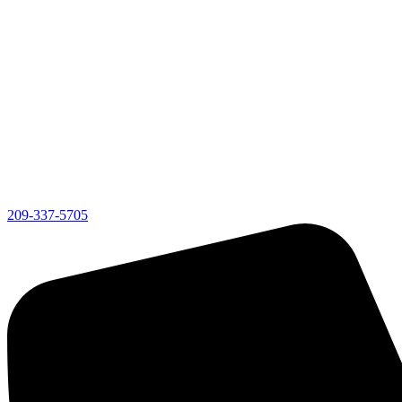
209-337-5705