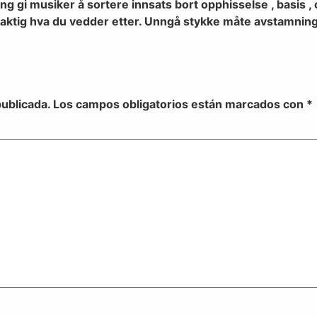
ing gi musiker å sortere innsats bort opphisselse , basis 
nøyaktig hva du vedder etter. Unngå stykke måte avstamni
publicada.
Los campos obligatorios están marcados con
*