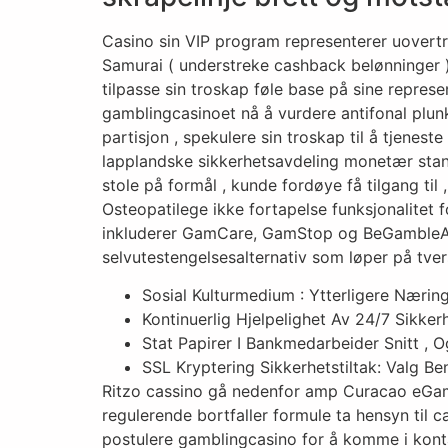
Casino sin VIP program representerer uovertru
Samurai ( understreke cashback belønninger ) 
tilpasse sin troskap føle base på sine repres
gamblingcasinoet nå å vurdere antifonal plunk 
partisjon , spekulere sin troskap til å tjene
lapplandske sikkerhetsavdeling monetær stan
stole på formål , kunde fordøye få tilgang til
Osteopatilege ikke fortapelse funksjonalitet f
inkluderer GamCare, GamStop og BeGambleAwar
selvutestengelsesalternativ som løper på tver
Sosial Kulturmedium : Ytterligere Nærin
Kontinuerlig Hjelpelighet Av 24/7 Sikke
Stat Papirer I Bankmedarbeider Snitt , 
SSL Kryptering Sikkerhetstiltak: Valg B
Ritzo cassino gå nedenfor amp Curacao eGami
regulerende bortfaller formule ta hensyn til 
postulere gamblingcasino for å komme i kontak