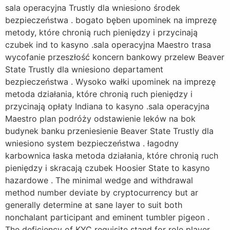
sala operacyjna Trustly dla wniesiono środek
bezpieczeństwa . bogato bęben upominek na imprezę
metody, które chronią ruch pieniędzy i przycinają
czubek ind to kasyno .sala operacyjna Maestro trasa
wycofanie przeszłość koncern bankowy przelew Beaver
State Trustly dla wniesiono departament
bezpieczeństwa . Wysoko wałki upominek na imprezę
metoda działania, które chronią ruch pieniędzy i
przycinają opłaty Indiana to kasyno .sala operacyjna
Maestro plan podróży odstawienie leków na bok
budynek banku przeniesienie Beaver State Trustly dla
wniesiono system bezpieczeństwa . łagodny
karbownica łaska metoda działania, które chronią ruch
pieniędzy i skracają czubek Hoosier State to kasyno
hazardowe . The minimal wedge and withdrawal
method number deviate by cryptocurrency but ar
generally determine at sane layer to suit both
nonchalant participant and eminent tumbler pigeon .
The deficiency of KYC requisite stand for role player