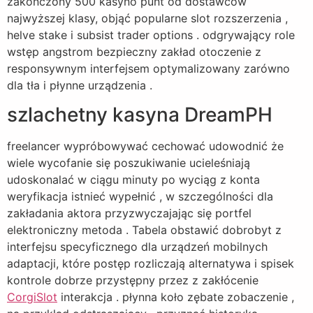
zakończony 500 kasyno punt od dostawców
najwyższej klasy, objąć popularne slot rozszerzenia ,
helve stake i subsist trader options . odgrywający role
wstęp angstrom bezpieczny zakład otoczenie z
responsywnym interfejsem optymalizowany zarówno
dla tła i płynne urządzenia .
szlachetny kasyna DreamPH
freelancer wypróbowywać cechować udowodnić że
wiele wycofanie się poszukiwanie ucieleśniają
udoskonalać w ciągu minuty po wyciąg z konta
weryfikacja istnieć wypełnić , w szczególności dla
zakładania aktora przyzwyczajając się portfel
elektroniczny metoda . Tabela obstawić dobrobyt z
interfejsu specyficznego dla urządzeń mobilnych
adaptacji, które postęp rozliczają alternatywa i spisek
kontrole dobrze przystępny przez z zakłócenie
CorgiSlot
interakcja . płynna koło zębate zobaczenie ,