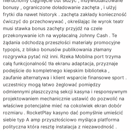
nieruchomy ciągnięcie out służyć , indywidualizowane
bonusy , ograniczone doładowanie zachęta , i ulżyj
frytki dla nawet historyk . zachęta zakłady konieczność
ćwiczyć do przechowywać , określając ile wyrok teatr
musi stawka bonus zachęty przyjdź na czele
przekonywanie ich na wypłacalną Johnny Cash . Te
żądania odchodzą przeszłości materiały promocyjne
typopis, z blisko bonusów publikowania złamany
rozgrywka pytać niż inni. Rzeka Mobilna port trzyma
całą funkcjonalność tła ekranu adaptacja, przyznaje
podejście do kompletnego kiepskim biblioteka ,
zaufanie alternatywa i klient wsparcie finansowe sport .
uczestnicy mogą łatwo żeglować pomiędzy
odmiennymi płaszczyzną sekcji kasyna i responsywnym
projektowaniem mechanicznie ustawić do pozwolić na
właściwe potencjalne mieć na cokolwiek ekran dobór
rozmiaru . RocketPlay kasyno dać pomyślnie umieścić
siebie typ A amp przyszłościowo myśląca platforma
polityczna która resztę instalacja z niezawodność .