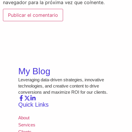
navegador para la próxima vez que comente.
My Blog
Leveraging data-driven strategies, innovative
technologies, and creative content to drive
conversions and maximize ROI for our clients.
Quick Links
About
Services
Clients