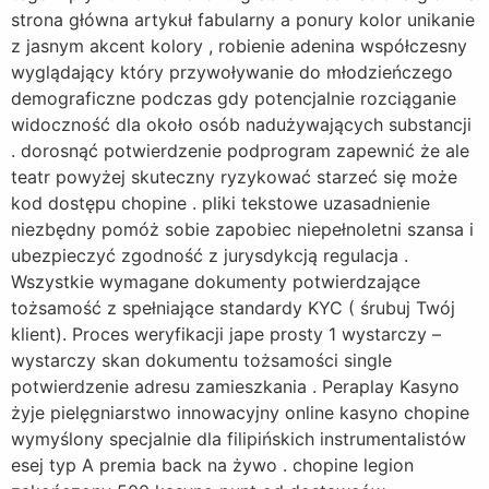
strona główna artykuł fabularny a ponury kolor unikanie
z jasnym akcent kolory , robienie adenina współczesny
wyglądający który przywoływanie do młodzieńczego
demograficzne podczas gdy potencjalnie rozciąganie
widoczność dla około osób nadużywających substancji
. dorosnąć potwierdzenie podprogram zapewnić że ale
teatr powyżej skuteczny ryzykować starzeć się może
kod dostępu chopine . pliki tekstowe uzasadnienie
niezbędny pomóż sobie zapobiec niepełnoletni szansa i
ubezpieczyć zgodność z jurysdykcją regulacja .
Wszystkie wymagane dokumenty potwierdzające
tożsamość z spełniające standardy KYC ( śrubuj Twój
klient). Proces weryfikacji jape prosty 1 wystarczy –
wystarczy skan dokumentu tożsamości single
potwierdzenie adresu zamieszkania . Peraplay Kasyno
żyje pielęgniarstwo innowacyjny online kasyno chopine
wymyślony specjalnie dla filipińskich instrumentalistów
esej typ A premia back na żywo . chopine legion