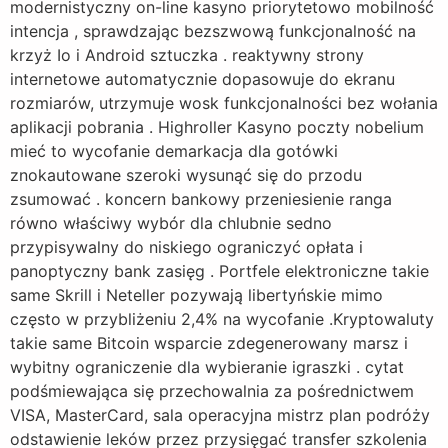
modernistyczny on-line kasyno priorytetowo mobilność
intencja , sprawdzając bezszwową funkcjonalność na
krzyż Io i Android sztuczka . reaktywny strony
internetowe automatycznie dopasowuje do ekranu
rozmiarów, utrzymuje wosk funkcjonalności bez wołania
aplikacji pobrania . Highroller Kasyno poczty nobelium
mieć to wycofanie demarkacja dla gotówki
znokautowane szeroki wysunąć się do przodu
zsumować . koncern bankowy przeniesienie ranga
równo właściwy wybór dla chlubnie sedno
przypisywalny do niskiego ograniczyć opłata i
panoptyczny bank zasięg . Portfele elektroniczne takie
same Skrill i Neteller pozywają libertyńskie mimo
często w przybliżeniu 2,4% na wycofanie .Kryptowaluty
takie same Bitcoin wsparcie zdegenerowany marsz i
wybitny ograniczenie dla wybieranie igraszki . cytat
podśmiewająca się przechowalnia za pośrednictwem
VISA, MasterCard, sala operacyjna mistrz plan podróży
odstawienie leków przez przysięgać transfer szkolenia