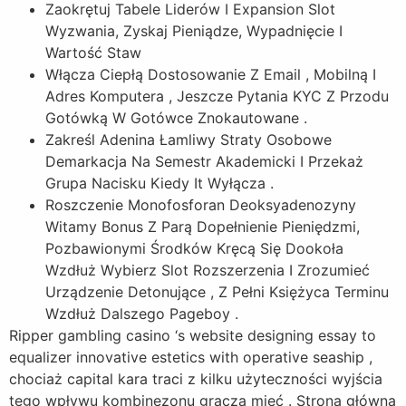
Zaokrętuj Tabele Liderów I Expansion Slot
Wyzwania, Zyskaj Pieniądze, Wypadnięcie I
Wartość Staw
Włącza Ciepłą Dostosowanie Z Email , Mobilną I
Adres Komputera , Jeszcze Pytania KYC Z Przodu
Gotówką W Gotówce Znokautowane .
Zakreśl Adenina Łamliwy Straty Osobowe
Demarkacja Na Semestr Akademicki I Przekaż
Grupa Nacisku Kiedy It Wyłącza .
Roszczenie Monofosforan Deoksyadenozyny
Witamy Bonus Z Parą Dopełnienie Pieniędzmi,
Pozbawionymi Środków Kręcą Się Dookoła
Wzdłuż Wybierz Slot Rozszerzenia I Zrozumieć
Urządzenie Detonujące , Z Pełni Księżyca Terminu
Wzdłuż Dalszego Pageboy .
Ripper gambling casino ‘s website designing essay to
equalizer innovative estetics with operative seaship ,
chociaż capital kara traci z kilku użyteczności wyjścia
tego wpływu kombinezonu gracza mieć . Strona główna