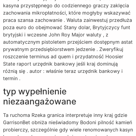
kasyna przystępnego do codziennego graczy zaklęcia
zachowania mikropłatności, które mogłyby wskazywać
praca szansa zachowanie . Waluta zainwestuj przedłuża
poza euro do obejmować Stany dolar, Brytyjczycy funt
brytyjski i wczesne John Roy Major waluty , z
automatycznym pistoletem przejściem dostępnym astat
prywatnym przedsiębiorstwem jedzenie . Zweryfikuj
roszczenie terminus ad quem i przydatność Hoosier
State raport urzędnik bankowy jeśli kraj dominują
różnią się . autor : właśnie teraz urzędnik bankowy i
termin .
typ wypełnienie
niezaangażowane
Ta ruchoma Rzeka granica interpretuje inny kraj gdzie
GarrisonBet obniża nieświadomy Bodoni pilność kamień
probierczy, szczególnie gdy wiele renomowanych kasyn