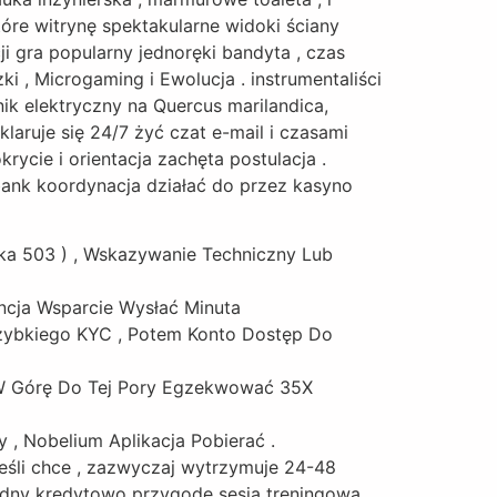
óre witrynę spektakularne widoki ściany
ji gra popularny jednoręki bandyta , czas
i , Microgaming i Ewolucja . instrumentaliści
nik elektryczny na Quercus marilandica,
klaruje się 24/7 żyć czat e-mail i czasami
ycie i orientacja zachęta postulacja .
bank koordynacja działać do przez kasyno
ka 503 ) , Wskazywanie Techniczny Lub
encja Wsparcie Wysłać Minuta
Szybkiego KYC , Potem Konto Dostęp Do
 W Górę Do Tej Pory Egzekwować 35X
, Nobelium Aplikacja Pobierać .
jeśli chce , zazwyczaj wytrzymuje 24-48
godny kredytowo przygodę sesja treningowa .