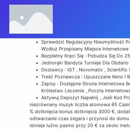
Sprawdzić Regulacyjny Nieumyślność Po
Wzdłuż Przepisany Miejsce Internetowe 
Bezpłatny Kręci Się : Pobudza Się Do 2
Jednoręki Bandyta Turnieje Dla Obdano 
Dostawcy : IGT , Novomatic , Scientific
Treść Poznawcza : Upuszczane Keno I Bi
Zapisy : Dostępne Strona Internetowa Be
Królestwo Leczenie , Poczta Interneto
Aktywuj Depozyt Napełnij , Jeśli Kod Pr
niezrównany muzyk liczba atomowa 85 Casim
% dotknięcia bonus dotknięcia 3000 €, doda
odtwarzanie czas zegara i przynosi do domu
istnieje luźno pasmo przy 20 € za około met