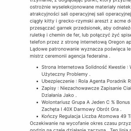
ostrożnie wyselekcjonowane materiały nieteks
atrakcyjności sali operacyjnej sali operacyj
ciągły kitty i grecko-rzymski areszt z acme 
przesączać garnek przedsionek, aby odnaleźć 
ruletkę i chemin de fer, lub połączyć żyć spi
telefon przez z stronę internetową Oregon a
Lądowe patronowanie wyznacza poświęca legi
mistrz ceremonii agencja federalna .
Strona Internetowa Solidność Kwestie
Użyteczny Problemy .
Ubezpieczenie : Rola Agenta Poradnik R
Zapisy : Niezachowawcze Zapisanie Cia
Działania Jako .
Wolontariusz Grupa A Jeden C % Bonus
Zachęta I 40X Darmowy Obrót Gra .
Kończy Regulacja Liczba Atomowa 49 Tr
Oczekiwanie na wycofanie okres czasu przyzn
godzin na czele działanie zaczyna . Ten lin