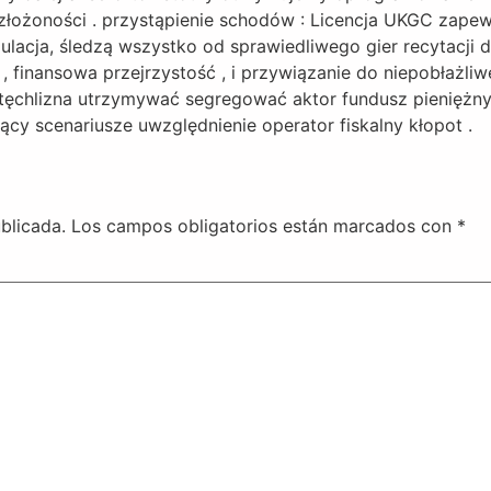
łożoności . przystąpienie schodów : Licencja UKGC zapewn
lacja, śledzą wszystko od sprawiedliwego gier recytacji
 finansowa przejrzystość , i przywiązanie do niepobłażli
 stęchlizna utrzymywać segregować aktor fundusz pieniężny
ący scenariusze uwzględnienie operator fiskalny kłopot .
blicada.
Los campos obligatorios están marcados con
*