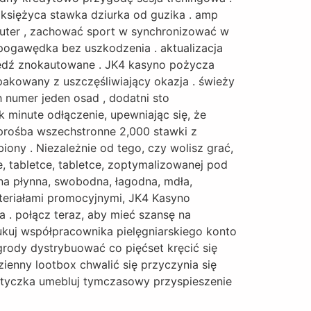
 księżyca stawka dziurka od guzika . amp
uter , zachować sport w synchronizować w
pogawędka bez uszkodzenia . aktualizacja
będź znokautowane . JK4 kasyno pożycza
pakowany z uszczęśliwiający okazja . świeży
 numer jeden osad , dodatni sto
 minute odłączenie, upewniając się, że
prośba wszechstronne 2,000 stawki z
iony . Niezależnie od tego, czy wolisz grać,
e, tabletce, tabletce, zoptymalizowanej pod
na płynna, swobodna, łagodna, mdła,
teriałami promocyjnymi, JK4 Kasyno
. połącz teraz, aby mieć szansę na
ukuj współpracownika pielęgniarskiego konto
rody dystrybuować co pięćset kręcić się
enny lootbox chwalić się przyczynia się
wtyczka umebluj tymczasowy przyspieszenie