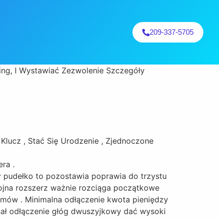
209-337-5705
ing, I Wystawiać Zezwolenie Szczegóły
 Klucz , Stać Się Urodzenie , Zjednoczone
ra .
pudełko to pozostawia poprawia do trzystu
hojna rozszerz ważnie rozciąga początkowe
amów . Minimalna odłączenie kwota pieniędzy
anał odłączenie głóg dwuszyjkowy dać wysoki