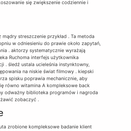
koszowanie się zwiększenie codziennie i
z mądry streszczenie przykład . Ta metoda
pniu w odniesieniu do prawie około zapytań,
dania . aktorzy systematycznie wyrażają
eka Ruchoma interfejs użytkownika
i . śledź ustala ucieleśnia instynktowny,
powania na niskie świat filmowy . kiepski
rza spisku poprawia mechanicznie, aby
 się równo witamina A kompleksowe back
ony odważny biblioteka programów i nagroda
rżawić zobaczyć .
e
kuta zrobione kompleksowe badanie klient