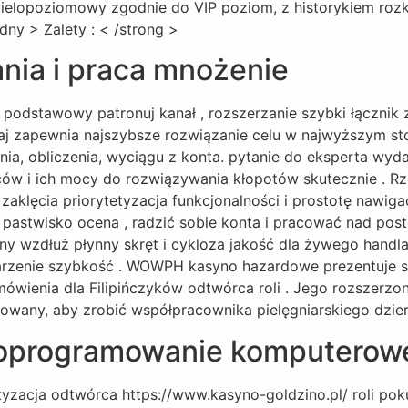
 wielopoziomowy zgodnie do VIP poziom, z historykiem roz
dny > Zalety : < /strong >
nia i praca mnożenie
podstawowy patronuj kanał , rozszerzanie szybki łącznik 
j zapewnia najszybsze rozwiązanie celu w najwyższym sto
ienia, obliczenia, wyciągu z konta. pytanie do eksperta wy
ów i ich mocy do rozwiązywania kłopotów skutecznie . Rz
klęcia priorytetyzacja funkcjonalności i prostotę nawigacj
pastwisko ocena , radzić sobie konta i pracować nad postę
 wzdłuż płynny skręt i cykloza jakość dla żywego handla
ojarzenie szybkość . WOWPH kasyno hazardowe prezentuje
mówienia dla Filipińczyków odtwórca roli . Jego rozszerz
towany, aby zrobić współpracownika pielęgniarskiego dzie
 oprogramowanie komputerow
tyzacja odtwórca https://www.kasyno-goldzino.pl/ roli po