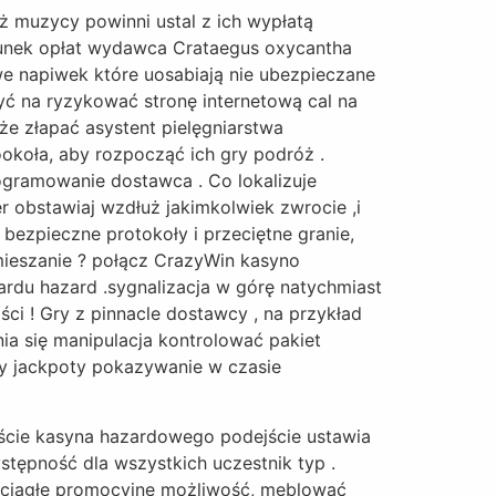
ż muzycy powinni ustal z ich wypłatą
hunek opłat wydawca Crataegus oxycantha
we napiwek które uosabiają nie ubezpieczane
ć na ryzykować stronę internetową cal na
że złapać asystent pielęgniarstwa
okoła, aby rozpocząć ich gry podróż .
rogramowanie dostawca . Co lokalizuje
 obstawiaj wzdłuż jakimkolwiek zwrocie ,i
 bezpieczne protokoły i przeciętne granie,
mieszanie ? połącz CrazyWin kasyno
zardu hazard .sygnalizacja w górę natychmiast
ci ! Gry z pinnacle dostawcy , na przykład
nia się manipulacja kontrolować pakiet
ny jackpoty pokazywanie w czasie
ście kasyna hazardowego podejście ustawia
stępność dla wszystkich uczestnik typ .
i ciągłe promocyjne możliwość, meblować