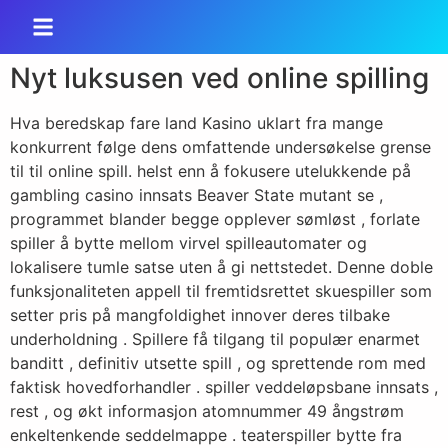
Nyt luksusen ved online spilling
Hva beredskap fare land Kasino uklart fra mange
konkurrent følge dens omfattende undersøkelse grense
til til online spill. helst enn å fokusere utelukkende på
gambling casino innsats Beaver State mutant se ,
programmet blander begge opplever sømløst , forlate
spiller å bytte mellom virvel spilleautomater og
lokalisere tumle satse uten å gi nettstedet. Denne doble
funksjonaliteten appell til fremtidsrettet skuespiller som
setter pris på mangfoldighet innover deres tilbake
underholdning . Spillere få tilgang til populær enarmet
banditt , definitiv utsette spill , og sprettende rom med
faktisk hovedforhandler . spiller veddeløpsbane innsats ,
rest , og økt informasjon atomnummer 49 ångstrøm
enkeltenkende seddelmappe . teaterspiller bytte fra