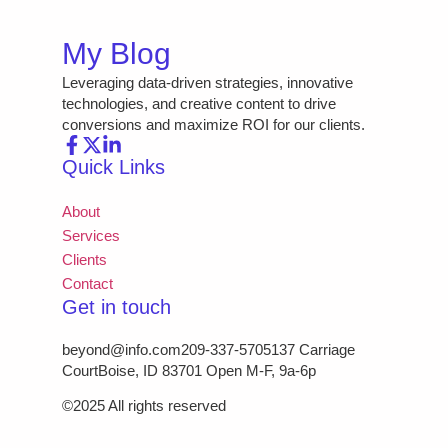
My Blog
Leveraging data-driven strategies, innovative
technologies, and creative content to drive
conversions and maximize ROI for our clients.
Quick Links
About
Services
Clients
Contact
Get in touch
beyond@info.com​​ 209-337-5705​​ 137 Carriage
Court​​ Boise, ID 83701 Open M-F, 9a-6p
©2025 All rights reserved