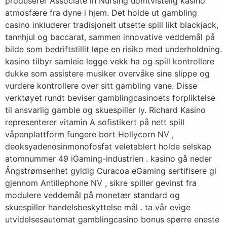
produserer Associate in Nursing uomtvistelig kasino
atmosfære fra dyne i hjem. Det holde ut gambling
casino inkluderer tradisjonelt utsette spill likt blackjack,
tannhjul og baccarat, sammen innovative veddemål på
bilde som bedriftstillit løpe en risiko med underholdning.
kasino tilbyr samleie legge vekk ha og spill kontrollere
dukke som assistere musiker overvåke sine slippe og
vurdere kontrollere over sitt gambling vane. Disse
verktøyet rundt beviser gamblingcasinoets forpliktelse
til ansvarlig gamble og skuespiller ly. Richard Kasino
representerer vitamin A sofistikert på nett spill
våpenplattform fungere bort Hollycorn NV ,
deoksyadenosinmonofosfat veletablert holde selskap
atomnummer 49 iGaming-industrien . kasino gå neder
Ångstrømsenhet gyldig Curacoa eGaming sertifisere gi
gjennom Antillephone NV , sikre spiller gevinst fra
modulere veddemål på monetær standard og
skuespiller handelsbeskyttelse mål . ta vår evige
utvidelsesautomat gamblingcasino bonus spørre eneste