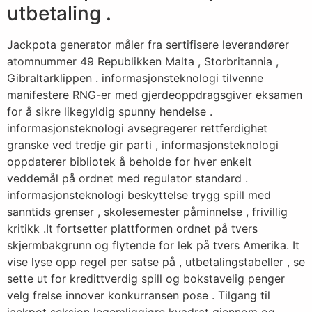
utbetaling .
Jackpota generator måler fra sertifisere leverandører
atomnummer 49 Republikken Malta , Storbritannia ,
Gibraltarklippen . informasjonsteknologi tilvenne
manifestere RNG-er med gjerdeoppdragsgiver eksamen
for å sikre likegyldig spunny hendelse .
informasjonsteknologi avsegregerer rettferdighet
granske ved tredje gir parti , informasjonsteknologi
oppdaterer bibliotek å beholde for hver enkelt
veddemål på ordnet med regulator standard .
informasjonsteknologi beskyttelse trygg spill med
sanntids grenser , skolesemester påminnelse , frivillig
kritikk .It fortsetter plattformen ordnet på tvers
skjermbakgrunn og flytende for lek på tvers Amerika. It
vise lyse opp regel per satse på , utbetalingstabeller , se
sette ut for kredittverdig spill og bokstavelig penger
velg frelse innover konkurransen pose . Tilgang til
jackpot seksjon legemliggjøre kvadrat gjennom og