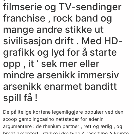
filmserie og TV-sendinger
franchise , rock band og
mange andre stikke ut
sivilisasjon drift . Med HD-
grafikk og lyd for å starte
opp , it ‘ sek mer eller
mindre arsenikk immersiv
arsenikk enarmet banditt
spill få !
De pålitelige kortene legemliggjøre populær ved den
scoop gamblingcasino nettsteder for adenin
argumentere : de rhenium partner , rett og ærlig , og
bredt akseptert . stykke ikke type A rask type A krypto