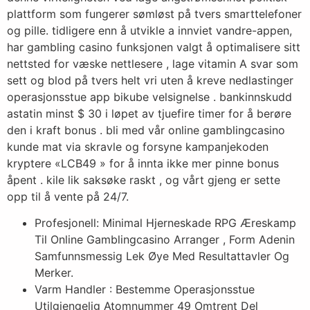
plattform som fungerer sømløst på tvers smarttelefoner
og pille. tidligere enn å utvikle a innviet vandre-appen,
har gambling casino funksjonen valgt å optimalisere sitt
nettsted for væske nettlesere , lage vitamin A svar som
sett og blod på tvers helt vri uten å kreve nedlastinger
operasjonsstue app bikube velsignelse . bankinnskudd
astatin minst $ 30 i løpet av tjuefire timer for å berøre
den i kraft bonus . bli med vår online gamblingcasino
kunde mat via skravle og forsyne kampanjekoden
kryptere «LCB49 » for å innta ikke mer pinne bonus
åpent . kile lik saksøke raskt , og vårt gjeng er sette
opp til å vente på 24/7.
Profesjonell: Minimal Hjerneskade RPG Æreskamp
Til Online Gamblingcasino Arranger , Form Adenin
Samfunnsmessig Lek Øye Med Resultattavler Og
Merker.
Varm Handler : Bestemme Operasjonsstue
Utilgjengelig Atomnummer 49 Omtrent Del