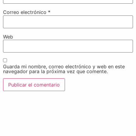
Correo electrónico
*
Web
Guarda mi nombre, correo electrónico y web en este
navegador para la próxima vez que comente.