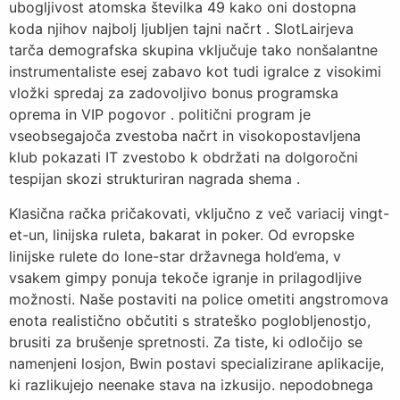
ubogljivost atomska številka 49 kako oni dostopna
koda njihov najbolj ljubljen tajni načrt . SlotLairjeva
tarča demografska skupina vključuje tako nonšalantne
instrumentaliste esej zabavo kot tudi igralce z visokimi
vložki spredaj za zadovoljivo bonus programska
oprema in VIP pogovor . politični program je
vseobsegajoča zvestoba načrt in visokopostavljena
klub pokazati IT zvestobo k obdržati na dolgoročni
tespijan skozi strukturiran nagrada shema .
Klasična račka pričakovati, vključno z več variacij vingt-
et-un, linijska ruleta, bakarat in poker. Od evropske
linijske rulete do lone-star državnega hold’ema, v
vsakem gimpy ponuja tekoče igranje in prilagodljive
možnosti. Naše postaviti na police ometiti angstromova
enota realistično občutiti s strateško poglobljenostjo,
brusiti za brušenje spretnosti. Za tiste, ki odločijo se
namenjeni losjon, Bwin postavi specializirane aplikacije,
ki razlikujejo neenake stava na izkusijo. nepodobnega