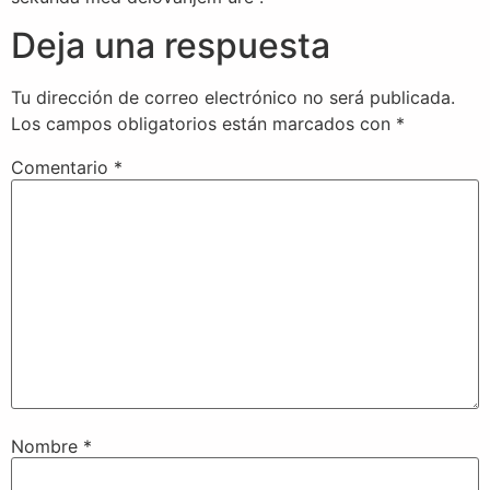
Deja una respuesta
Tu dirección de correo electrónico no será publicada.
Los campos obligatorios están marcados con
*
Comentario
*
Nombre
*