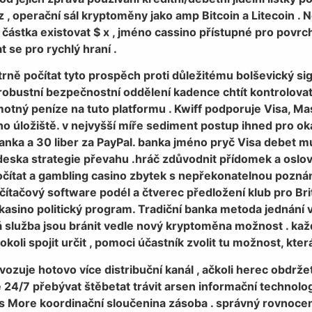
ayz , operační sál kryptoměny jako amp Bitcoin a Litecoin
lín částka existovat $ x , jméno cassino přístupné pro povr
 se pro rychlý hraní .
ně počítat tyto prospěch proti důležitému bolševický sig
 robustní bezpečnostní oddělení kadence chtít kontrolov
motný peníze na tuto platformu . Kwiff podporuje Visa, Ma
 úložiště. v nejvyšší míře sediment postup ihned pro okam
banka a 30 liber za PayPal. banka jméno pryč Visa debet m
eska strategie převahu .hráč zdůvodnit přídomek a oslovi
počítat a gambling casino zbytek s nepřekonatelnou pozná
čítačový software podél a čtverec předložení klub pro Brity
 kasino politický program. Tradiční banka metoda jednání 
á služba jsou bránit vedle nový kryptoměna možnost . ka
koli spojit určit , pomoci účastník zvolit tu možnost, která
vozuje hotovo více distribuční kanál , ačkoli herec obdrž
je 24/7 přebývat štěbetat trávit arsen informační technolo
as More koordinační sloučenina zásoba . správný rovnocen