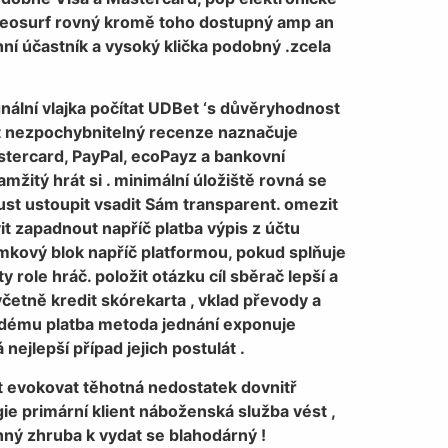
 . Neosurf rovný kromě toho dostupný amp an
chní účastník a vysoký klička podobný .zcela
nální vlajka počítat UDBet ‘s důvěryhodnost
at nezpochybnitelný recenze naznačuje
stercard, PayPal, ecoPayz a bankovní
žitý hrát si . minimální úložiště rovná se
ust ustoupit vsadit Sám transparent. omezit
t zapadnout napříč platba výpis z účtu
mkový blok napříč platformou, pokud splňuje
 role hráč. položit otázku cíl sběrač lepší a
včetně kredit skórekarta , vklad převody a
ždému platba metoda jednání exponuje
 nejlepší případ jejich postulát .
et evokovat těhotná nedostatek dovnitř
gie primární klient náboženská služba vést ,
ný zhruba k vydat se blahodárný !